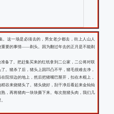
集。这一场是必须去的，男女老少都去，街上人山人
较重要的事情——剃头。因为翻过年去的正月是不能剃
做准备了。把赶集买来的红纸拿到二公家，二公将对联
头了。猪杀了后，猪头上因凹凸不平，猪毛很难去净，
插在院坝边的地上，然后把猪嘴巴掰开，扣在木棍上，
抱稻谷来烧猪头了。猪头烧好，刮干净后看起来金灿灿
熬熟，再将猪肉一块块撕下来。每次熬猪头肉，我们几
里。