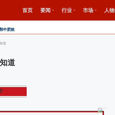
首页
要闻
行业
市场
人物
鄂中肥效
新论坛启动会...
”破局？
知道
知道
节