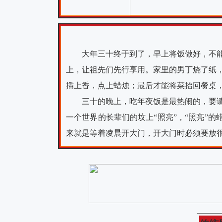
大年三十终于到了，早上将饭做好，不
上，让祖先们先行享用。家里的男丁烧了纸
插上香，点上蜡烛；最后才能将菜抬回餐桌
三十的晚上，吃年夜饭是最热闹的，要
一个世界的长辈们的坟上“照亮”，“照亮”的
来就是等着凌晨开大门，开大门时必须要放很