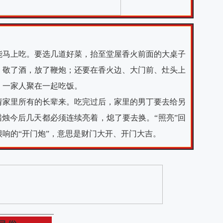
能马上吃。要选几道好菜，抬至堂屋香火前面的大桌子
，敬了酒，放了鞭炮；还要在香火边、大门前、灶头上
，一家人聚在一起吃饭。
请家里所有的长辈来。吃完过后，家里的男丁要去给另
蜡烛今后几天都必须连续亮着，熄了要去换。“照亮”回
响的“开门炮”，意思是财门大开、开门大吉。