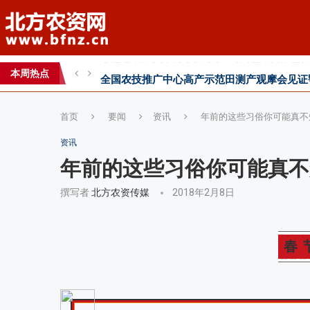
全国农技推广中心高产示范田测产观摩会见证
智创未来，和合共生——2026WAFI畜牧科技创
本周热点
内生菌的百亿蓝海，邦安G31如何以“抗盐基因
首页
要闻
资讯
年前的这些习俗你可能真不
资讯
年前的这些习俗你可能真不
撰写者
北方农资传媒
2018年2月8日
春