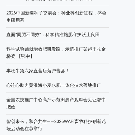
2026中国新疆种子交易会：种业科创新征程，盛会
重磅启幕
直面“同肥不同效”：科学精准施肥守护沃土良田
科学试验铺就增效肥研发路，示范推广架起丰收金
桥梁 【鄂中】
丰收牛第六家直营店落户曹县！
心连心助力黄淮海小麦水肥一体化技术落地推广
全国农技推广中心高产示范田测产观摩会见证鄂中
肥效
智创未来，和合共生——2026WAFI畜牧科技创新论
坛启动会在蓉举行