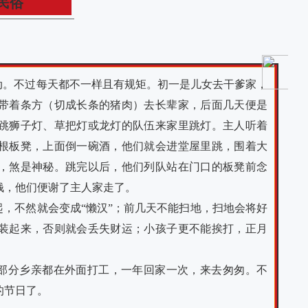
民俗
动。不过每天都不一样且有规矩。初一是儿女去干爹家，
带着条方（切成长条的猪肉）去长辈家，后面几天便是
跳狮子灯、草把灯或龙灯的队伍来家里跳灯。主人听着
根板凳，上面倒一碗酒，他们就会进堂屋里跳，围着大
，煞是神秘。跳完以后，他们列队站在门口的板凳前念
钱，他们便谢了主人家走了。
，不然就会变成“懒汉”；前几天不能扫地，扫地会将好
装起来，否则就会丢失财运；小孩子更不能挨打，正月
部分乡亲都在外面打工，一年回家一次，来去匆匆。不
的节日了。