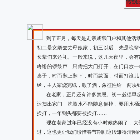
传统
到了正月，每天是走亲戚窜门户和其他活
初二是女婿去丈母娘家，初三以后，先是晚辈
长辈们来还礼。一般来说，这几天夜里，会有
咚锵的锣鼓声，只需把大门打开，在门口放一
桌子，时而翻上翻下，时而蒙面，时而打滚儿
经，主人家烧完纸，敬了酒，象征性给一两块
在老家，正月还有许多禁忌。初一必须早起
运扫出家门；洗脸水不能随意倒掉，要用水桶
挨打，一年到头都要被挨打……
现在老家过年已经没有小时候热闹了，大
过，这也更让我们珍惜春节期间这段难得清闲