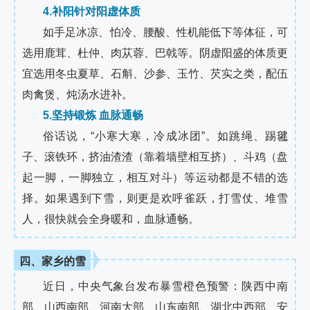
4.补阳针对阳虚体质
如手足冰凉、怕冷、腰酸、性机能低下等体征，可
选用鹿茸、杜仲、肉苁蓉、巴戟等。阴虚阳盛的体质更
宜选用冬虫夏草、石斛、沙参、玉竹、芡实之类，配伍
肉禽煲、炖汤水进补。
5.坚持锻炼 血脉通畅
俗话说，“小寒大寒，冷成冰团”。如跳绳、踢毽
子、滚铁环，挤油渣渣（靠着墙壁相互挤）、斗鸡（盘
起一脚，一脚独立，相互对斗）等运动都是不错的选
择。如果遇到下雪，则更是欢呼雀跃，打雪仗、堆雪
人，很快就会全身暖和，血脉通畅。
四、家乡的雪
近日，中央气象台发布暴雪橙色预警：陕西中南
部、山西南部、河南大部、山东南部、湖北中西部、安