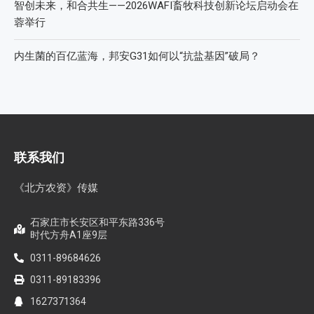
智创未来，和合共生——2026WAFI畜牧科技创新论坛启动会在
蓉举行
内生菌的百亿蓝海，邦安G31如何以“抗盐基因”破局？
联系我们
《北方农资》传媒
石家庄市长安区和平东路336号
时代方舟A1座9层
0311-89684626
0311-89183396
1627371364