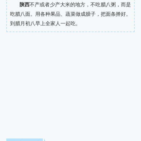
陕西
不产或者少产大米的地方，不吃腊八粥，而是
吃腊八面。用各种果品、蔬菜做成臊子，把面条擀好。
到腊月初八早上全家人一起吃。