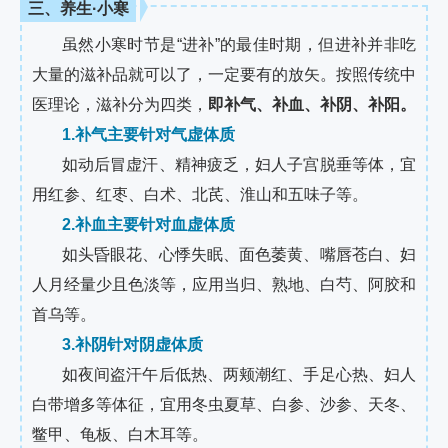
三、养生·小寒
虽然小寒时节是“进补”的最佳时期，但进补并非吃
大量的滋补品就可以了，一定要有的放矢。按照传统中
医理论，滋补分为四类，
即补气、补血、补阴、补阳。
1.补气主要针对气虚体质
如动后冒虚汗、精神疲乏，妇人子宫脱垂等体，宜
用红参、红枣、白术、北芪、淮山和五味子等。
2.补血主要针对血虚体质
如头昏眼花、心悸失眠、面色萎黄、嘴唇苍白、妇
人月经量少且色淡等，应用当归、熟地、白芍、阿胶和
首乌等。
3.补阴针对阴虚体质
如夜间盗汗午后低热、两颊潮红、手足心热、妇人
白带增多等体征，宜用冬虫夏草、白参、沙参、天冬、
鳖甲、龟板、白木耳等。