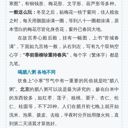
寒图”，有铜钱形、梅花形、文字形、葫芦形等多种。
一般这么玩：
冬至之后，贴梅花一枝于窗间，佳人梳妆
之时，每天用胭脂涂满一圈，等到八十一圈都涂满，原
本雪白的梅花尽皆化身杏花，窗外已春回大地。
在故宫养心殿后殿，挂有一幅图，上书“管城春
满”，下面如九宫格一般，从右到左，写有九个双钩空
心字：
“亭前垂柳珍重待春风”
，每个字（繁体字）都是
九笔。
喝腊八粥 各地不同
饮食上“小寒”节气中有一重要的民俗就是吃“腊八
粥”。
北京
的腊八粥可以说是最为讲究的，掺在白米中
的东西较多，如红枣、莲子、核桃、栗子、杏仁、松
仁、桂圆等，不下20种。人们在腊月初七晚上就开始
洗米、泡果、拨皮、去核，半夜时分开始用微火炖，直
到第二天清晨才算熬好。