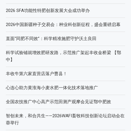
2026 SFA功能性特肥创新发展大会成功举办
2026中国新疆种子交易会：种业科创新征程，盛会重磅启幕
直面“同肥不同效”：科学精准施肥守护沃土良田
科学试验铺就增效肥研发路，示范推广架起丰收金桥梁 【鄂
中】
丰收牛第六家直营店落户曹县！
心连心助力黄淮海小麦水肥一体化技术落地推广
全国农技推广中心高产示范田测产观摩会见证鄂中肥效
智创未来，和合共生——2026WAFI畜牧科技创新论坛启动会在
蓉举行