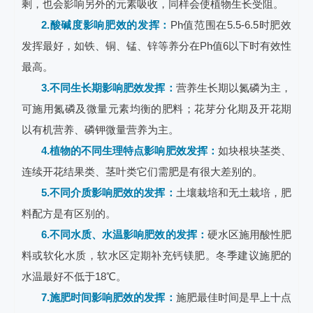
剩，也会影响另外的元素吸收，同样会使植物生长受阻。
2.酸碱度影响肥效的发挥：
Ph值范围在5.5-6.5时肥效
发挥最好，如铁、铜、锰、锌等养分在Ph值6以下时有效性
最高。
3.不同生长期影响肥效发挥：
营养生长期以氮磷为主，
可施用氮磷及微量元素均衡的肥料；花芽分化期及开花期
以有机营养、磷钾微量营养为主。
4.植物的不同生理特点影响肥效发挥：
如块根块茎类、
连续开花结果类、茎叶类它们需肥是有很大差别的。
5.不同介质影响肥效的发挥：
土壤栽培和无土栽培，肥
料配方是有区别的。
6.不同水质、水温影响肥效的发挥：
硬水区施用酸性肥
料或软化水质，软水区定期补充钙镁肥。冬季建议施肥的
水温最好不低于18℃。
7.施肥时间影响肥效的发挥：
施肥最佳时间是早上十点