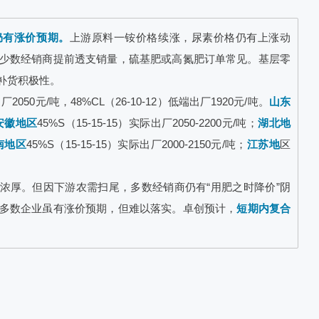
仍有涨价预期。
上游原料一铵价格续涨，尿素价格仍有上涨动
少数经销商提前透支销量，硫基肥或高氮肥订单常见。基层零
补货积极性。
厂2050元/吨，48%CL（26-10-12）低端出厂1920元/吨。
山东
安徽地区
45%S（15-15-15）实际出厂2050-2200元/吨；
湖北地
南地区
45%S（15-15-15）实际出厂2000-2150元/吨；
江苏地
区
浓厚。但因下游农需扫尾，多数经销商仍有“用肥之时降价”阴
多数企业虽有涨价预期，但难以落实。卓创预计，
短期内复合