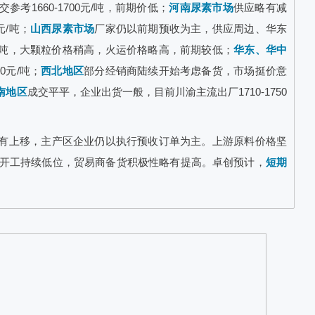
考1660-1700元/吨，前期价低；
河南尿素市场
供应略有减
元/吨；
山西尿素市场
厂家仍以前期预收为主，供应周边、华东
0元/吨，大颗粒价格稍高，火运价格略高，前期较低；
华东、华中
0元/吨；
西北地区
部分经销商陆续开始考虑备货，市场挺价意
南地区
成交平平，企业出货一般，目前川渝主流出厂1710-1750
有上移，主产区企业仍以执行预收订单为主。上游原料价格坚
开工持续低位，贸易商备货积极性略有提高。卓创预计，
短期