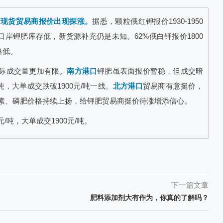
致现货贸易商报价出现探涨。
据悉，颗粒俄红钾报价1930-1950
口岸钾肥库存低，新货源补充仍是未知。62%俄白钾报价1800
略低。
际成交量更加有限。
南方港口
钾肥虽表面报价暂稳，但成交暗
元/吨，大单成交跌破1900元/吨一线。
北方港口
贸易商有意挺价，
素、磷肥价格持续上扬，给钾肥贸易商挺价待涨增添信心。
元/吨，大单成交1900元/吨。
下一篇文章
肥料添加剂大有作为，你真的了解吗？