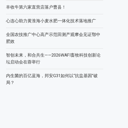
2026中国新疆种子交易会：种业科创新征程，盛会
重磅启幕
直面“同肥不同效”：科学精准施肥守护沃土良田
科学试验铺就增效肥研发路，示范推广架起丰收金
桥梁 【鄂中】
丰收牛第六家直营店落户曹县！
心连心助力黄淮海小麦水肥一体化技术落地推广
全国农技推广中心高产示范田测产观摩会见证鄂中
肥效
智创未来，和合共生——2026WAFI畜牧科技创新论
坛启动会在蓉举行