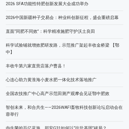
2026 SFA功能性特肥创新发展大会成功举办
2026中国新疆种子交易会：种业科创新征程，盛会重磅启幕
直面“同肥不同效”：科学精准施肥守护沃土良田
科学试验铺就增效肥研发路，示范推广架起丰收金桥梁 【鄂
中】
丰收牛第六家直营店落户曹县！
心连心助力黄淮海小麦水肥一体化技术落地推广
全国农技推广中心高产示范田测产观摩会见证鄂中肥效
智创未来，和合共生——2026WAFI畜牧科技创新论坛启动会在
蓉举行
内生菌的百亿蓝海，邦安G31如何以“抗盐基因”破局？