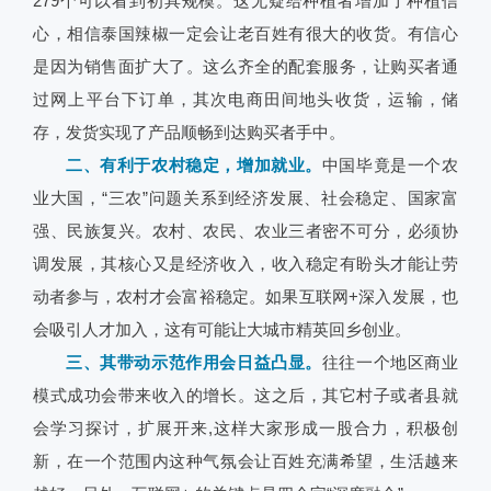
279个可以看到初具规模。这无疑给种植者增加了种植信
心，相信泰国辣椒一定会让老百姓有很大的收货。有信心
是因为销售面扩大了。这么齐全的配套服务，让购买者通
过网上平台下订单，其次电商田间地头收货，运输，储
存，发货实现了产品顺畅到达购买者手中。
二、有利于农村稳定，增加就业。
中国毕竟是一个农
业大国，“三农”问题关系到经济发展、社会稳定、国家富
强、民族复兴。农村、农民、农业三者密不可分，必须协
调发展，其核心又是经济收入，收入稳定有盼头才能让劳
动者参与，农村才会富裕稳定。如果互联网+深入发展，也
会吸引人才加入，这有可能让大城市精英回乡创业。
三、其带动示范作用会日益凸显。
往往一个地区商业
模式成功会带来收入的增长。这之后，其它村子或者县就
会学习探讨，扩展开来,这样大家形成一股合力，积极创
新，在一个范围内这种气氛会让百姓充满希望，生活越来