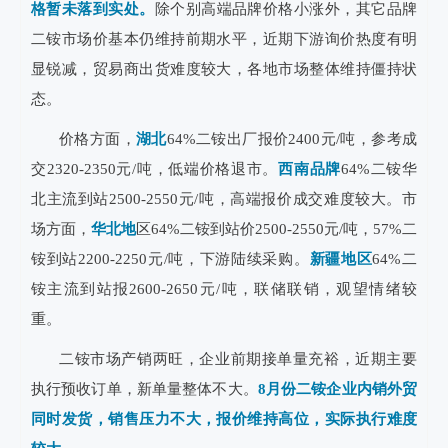
格暂未落到实处。
除个别高端品牌价格小涨外，其它品牌
二铵市场价基本仍维持前期水平，近期下游询价热度有明
显锐减，贸易商出货难度较大，各地市场整体维持僵持状
态。
价格方面，
湖北
64%二铵出厂报价2400元/吨，参考成
交2320-2350元/吨，低端价格退市。
西南品牌
64%二铵华
北主流到站2500-2550元/吨，高端报价成交难度较大。市
场方面，
华北地
区64%二铵到站价2500-2550元/吨，57%二
铵到站2200-2250元/吨，下游陆续采购。
新疆地区
64%二
铵主流到站报2600-2650元/吨，联储联销，观望情绪较
重。
二铵市场产销两旺，企业前期接单量充裕，近期主要
执行预收订单，新单量整体不大。
8月份二铵企业内销外贸
同时发货，销售压力不大，报价维持高位，实际执行难度