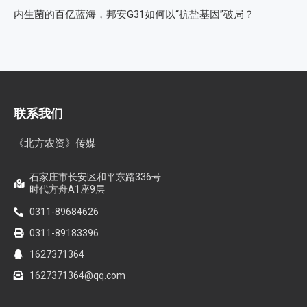
全国农技推广中心高产示范田测产观摩会见证鄂中肥效
智创未来，和合共生——2026WAFI畜牧科技创新论坛启动会在
蓉举行
内生菌的百亿蓝海，邦安G31如何以“抗盐基因”破局？
联系我们
《北方农资》传媒
石家庄市长安区和平东路336号
时代方舟A1座9层