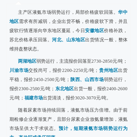
主产区液氨市场弱势运行，局部价格疲软回落。
华中
地区
需求有所减弱，企业出货不畅，价格疲软下滑，并且
疲软行情逐渐向华东地区蔓延，今日
安徽地区
价格补跌，
苏北价格承压回落。
河北、山东地区
出货情况一般，整体
维持盘整状态。
两湖地区
弱势运行，主流报价回落至2730-2850元/吨；
川渝市场
交投尚可，报价2200-2250元/吨；
贵州地区
出货
平稳，报价2450-2500元/吨；
陕西、山西市场
弱势运行，
报价2300-2500元/吨；
东北地区
出货一般，报价2400-2600
元/吨；
福建市场
出货清淡，报价3020-3070元/吨。
随着尿素市场持续回落，液氨市场压力倍增。由于前
期检修企业逐渐复产，且部分尿素企业放氨量增加，液氨
市场呈供大于求状态。
预计，短期液氨市场弱势运行为