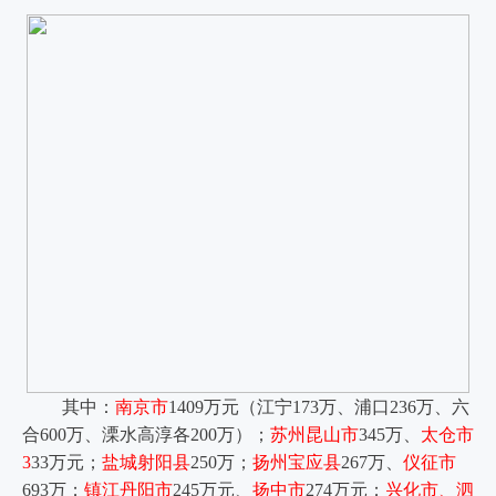
其中：
南京市
1409万元（江宁173万、浦口236万、六
合600万、溧水高淳各200万）；
苏州昆山市
345万、
太仓市
3
33万元；
盐城射阳县
250万；
扬州宝应县
267万、
仪征市
693万；
镇江丹阳市
245万元、
扬中市
274万元；
兴化市、泗