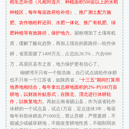
稻生态补偿（凡相对连片、种植面积500亩以上的水稻
种植区，每年每亩政府给补偿）、推广测土配方施
肥、农作物秸秆还田、水肥一体化、推广有机肥、绿
肥种植等有效路径，保护地力。
据称增加了土壤有机
质，缓解了酸化趋势，再加上现在的新路径—轮作休
耕，省里面拨了1409万元，占总比28.5%，六合600
万，高居区县市之首，地力保护更有信心了。
铜锣湾不只有一个陈浩南，自己试点搞轮作休耕
也不只有一个江苏省，如陕西省，“
十三五”期间打算用
地养地相结合，每年拿出总耕地面积的2%–约100万亩
耕地，以财政补贴形式，在陕北、渭北进行休耕轮
作，以恢复地力。
再如云南省砚山县，作为该省轮作
休耕的一个试点县，试点1万亩，定点连休3年，每亩
每年补助休耕农户1000元，禁止弃耕，严禁废耕，不
能减少或破坏耕地，不能改变耕地性质，不能削弱农