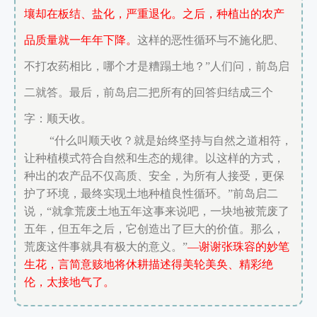
壤却在板结、盐化，严重退化。之后，种植出的农产
品质量就一年年下降。
这样的恶性循环与不施化肥、
不打农药相比，哪个才是糟蹋土地？”人们问，前岛启
二就答。最后，前岛启二把所有的回答归结成三个
字：顺天收。
“什么叫顺天收？就是始终坚持与自然之道相符，
让种植模式符合自然和生态的规律。以这样的方式，
种出的农产品不仅高质、安全，为所有人接受，更保
护了环境，最终实现土地种植良性循环。”前岛启二
说，“就拿荒废土地五年这事来说吧，一块地被荒废了
五年，但五年之后，它创造出了巨大的价值。那么，
荒废这件事就具有极大的意义。”
—谢谢张珠容的妙笔
生花，言简意赅地将休耕描述得美轮美奂、精彩绝
伦，太接地气了。