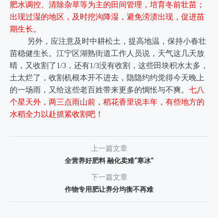
肥水调控、清除杂草等为主的田间管理，培育冬前壮苗；
出现过湿的地区，及时挖沟降湿，避免涝渍出现，促进苗
期生长。
另外，应注意及时中耕松土，提高地温，保持小春壮
苗稳健生长。江宁区湖熟街道工作人员说，天气这几天放
晴，又收割了1/3，还有1/3没有收割，这些田块积水太多，
土太烂了，收割机根本开不进去，隐隐约约觉得今天晚上
的一场雨，又给这些老百姓带来更多的惆怅与不爽。
七八
个星天外，两三点雨山前，稻花香里说丰年，有些地方的
水稻全力以赴抓紧收割吧！
上一篇文章
全营养好肥料 ​融化卖难“寒冰”
下一篇文章
作物专用肥让养分均衡不再难