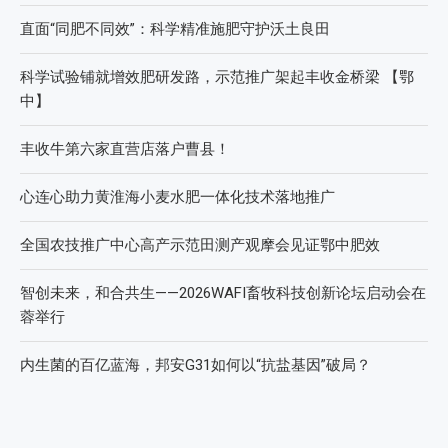
直面“同肥不同效”：科学精准施肥守护沃土良田
科学试验铺就增效肥研发路，示范推广架起丰收金桥梁 【鄂
中】
丰收牛第六家直营店落户曹县！
心连心助力黄淮海小麦水肥一体化技术落地推广
全国农技推广中心高产示范田测产观摩会见证鄂中肥效
智创未来，和合共生——2026WAFI畜牧科技创新论坛启动会在
蓉举行
内生菌的百亿蓝海，邦安G31如何以“抗盐基因”破局？