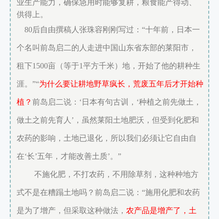
业生产能力，确保急用时能够复耕，粮食能产得动、
供得上。
80后自由撰稿人张珠容刚刚写过：“十年前，日本一
个名叫前岛启二的人走进中国山东省东部的莱阳市，
租下1500亩（等于1平方千米）地，开始了他的耕种生
涯。”“
为什么要让耕地野草疯长，荒废五年后才开始种
植？
前岛启二说：‘日本有句古训，‘种植之前先做土，
做土之前先育人’，虽然莱阳土地肥沃，但受到化肥和
农药的影响，土地已退化，所以我们必须让它自由自
在‘长’五年，才能改善土质’。”
不施化肥，不打农药，不用除草剂，这种种地
方
式不是在糟蹋土地吗？前岛启二说：“施用化肥和农药
是为了增产，但采取这种做法，
农产品是增产了，土