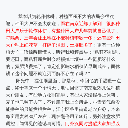
我本以为轮作休耕，种植面积不大的农民会很欢
迎，种田大户不会太欢迎，
而在南京近郊了解到，很多种
田大户乐于轮作休耕，有些种田大户几年前就自己做了，
每隔两、三年会让土地在小麦种植季歇一冬；还有些种田
大户种上红花草，打碎了沤田，土壤肥多了
；更有一位种
植大户一语惊醒懵懂人，听得我频频点头：“秸秆不能烧，
要还田，而秸秆腐烂时会耗损掉土壤中一些氮肥呀什么
的，氮肥浪费掉了，肯定会影响水稻秧苗早期成长，而休
耕了这个问题不就迎刃而解不存在了吗？”
阳光中，握住雨里面，那是秋，牵回忆的手温暖一点
点，终于等来一个个晴天，电话回访了南京近郊几位种植
大户朋友，有些地方收割完毕，有些人家没报得上休耕，
麦子也已种下去了，不过应了我上文所讲，小雪节气前没
能播种的只能烂根烂种，江宁区谷里街道老农户称，本来
每亩用麦种30斤左右，现在翻倍用了60斤，另外注意水肥
调控，闻得见的遗憾与可惜。
门外汉同时提醒大家加强以