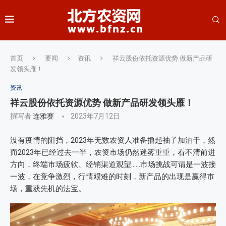
首页
要闻
资讯
祥云股份依托资源优势 做新产品研
发领头雁！
资讯
祥云股份依托资源优势 做新产品研发领头雁！
撰写者
连雅赛
2023年7月12日
没有疫情的阻挡，2023年无数农资人准备撸起袖子加油干，然
而2023年已经过去一半，农资市场仍然迷雾重重，看不清前进
方向，终端市场疲软、经销渠道观望……市场挑战可谓是一波接
一波，在竞争激烈，行情艰难的时刻，新产品的出现是赢得市
场，重获先机的法宝。