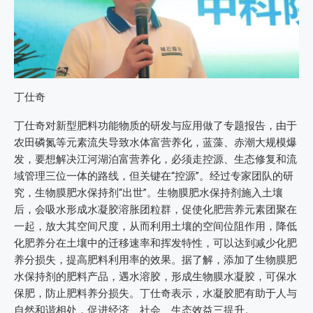
丁仕奇
丁仕奇对新型肥料功能物质的研发与应用做了专题报告，由于
农田磷氮等元素流失导致水体富营养化，蓝藻、赤潮大规模爆
发，要想解决江河湖泊富营养化，必须走控源、生态修复和流
域管理三位一体的路线，但关键在“控源”。经过专家团队的研
究，生物膜肥水保持剂“出世”。生物膜肥水保持剂施入土壤
后，会吸水形成水凝胶溶胀团粒群，促使化肥营养元素团聚在
一起，放大其空间尺度，从而利用土壤的空间位阻作用，降低
化肥养分在土壤中的迁移速率和挥发特性，可以达到减少化肥
养分损失，提高肥料利用率的效果。据了解，添加了生物膜肥
水保持剂的肥料产品，遇水溶胶，形成生物膜水凝胶，可保水
保肥，防止肥料养分损失。丁仕奇表示，水凝胶肥有助于人与
自然和谐相处，促进经济、社会、生态效益三提升。