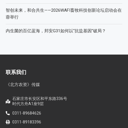
智创未来，和合共生——2026WAFI畜牧科技创新论坛启动会在
蓉举行
内生菌的百亿蓝海，邦安G31如何以“抗盐基因”破局？
联系我们
《北方农资》传媒
石家庄市长安区和平东路336号
时代方舟A1座9层
0311-89684626
0311-89183396