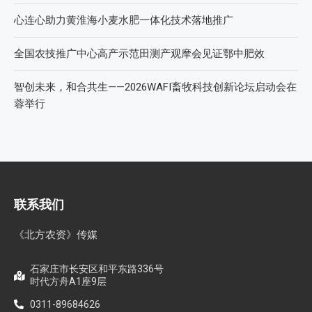
心连心助力黄淮海小麦水肥一体化技术落地推广
全国农技推广中心高产示范田测产观摩会见证鄂中肥效
智创未来，和合共生——2026WAFI畜牧科技创新论坛启动会在
蓉举行
联系我们
《北方农资》传媒
石家庄市长安区和平东路336号
时代方舟A1座9层
0311-89684626