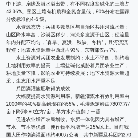
中下游、扇缘及潜水溢出带，有不同程度盐碱化的土壤占
43.36%。垦区土壤有机质和全氮含量低，80%分布在国家
分级标准的4-6 级。
水资源态势：兵团多数垦区与自治区共用河流水量；
山区降水丰富，沙漠区稀少，河流多发源于山区；径流量
年内分配不均匀，“春旱、夏洪、秋缺、冬枯”，且河流流
程短；地表水资源量中西北占93%，东南部仅占7%。
水土资源对兵团农业发展制约：水土不平衡，制约着
土地利用效率的提高；土壤盐碱化威胁着兵团农业生产；
耕地质量下降，影响农业可持续发展；地下水资源大量超
采，生态用水严重不足。
兵团滴灌施肥取得的成效
大幅度提高水资源利用率。新疆灌溉水有效利用率由
2000年的40%提高到现在的55%，毛灌溉定额由780立方/
亩下降到580立方/亩，单方水产值翻了一番。
促进农业增产农民增收。水肥一体化因为具有增产、
节水、节本等优点，使作物平均增产达25%以上。目前我
国大田作物滴灌面积约400万公顷，其中新疆及兵团约270