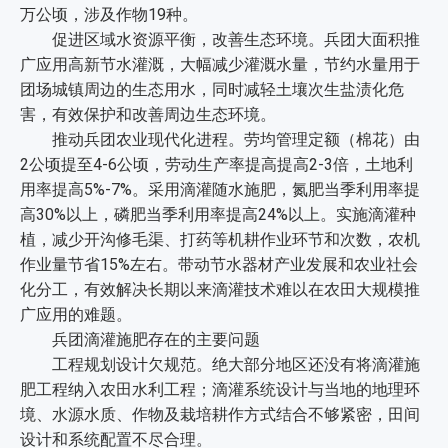
万公顷，涉及作物19种。
促进区域水资源平衡，改善生态环境。兵团大面积推
广应用高新节水灌溉，大幅减少灌溉水量，节约水量用于
团场城镇周边的生态用水，同时减轻土壤次生盐渍化危
害，有效保护和改善周边生态环境。
推动兵团农业现代化进程。劳均管理定额（棉花）由
2公顷提至4-6公顷，劳动生产率提高提高2-3倍，土地利
用率提高5%-7%。采用滴灌随水施肥，氮肥当季利用率提
高30%以上，磷肥当季利用率提高24%以上。实施滴灌种
植，减少开沟修毛渠、打药等机耕作业环节和次数，农机
作业量节省15%左右。带动节水器材产业发展和农业社会
化分工，有效解决长期以来滴灌技术难以在农田大规模推
广应用的难题。
兵团滴灌施肥存在的主要问题
工程规划设计欠规范。绝大部分地区还没有将滴灌施
肥工程纳入农田水利工程；滴灌系统设计与当地的地理环
境、水源水质、作物及栽培耕作方式结合不够紧密，田间
设计和系统配置不尽合理。