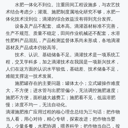
水肥一体化不到位。注重田间工程设施多，与农艺技
术结合考虑少；灌溉、施肥制度属地化研究不够，水肥一
体化技术没到位；滴灌的综合效益没有得到充分发挥。
设备及产品不配套、成本高。滴灌器材标准不完善，
生产不规范、质量不稳定，田间作业机械还不配套，水溶
性肥料产品混乱，产品检测监督体系尚未形成，各地滴灌
器材及产品成本仍较高等。
技术、认识、基础储备不足。滴灌技术是一项系统工
程，交叉学科多，加之滴灌技术在我国是一项新兴技术，
人们在这方面的认识水平较低，基础差、技术储备不足，
难能支撑这一技术发展。
施肥罐存在的主要问题：罐体太小；立式罐操作难度
大，不方便；进水管与出肥管偏小，无法调控施肥速度；
施肥不方便，面积越大越费工；施肥看不见，低温溶肥
慢；浓度不均一，无法自动化。
滴灌施肥推广应用过程的核心理念总结为三句话：把作物
当人看，用心对待，精心专研，探索改进；把作物当婴
儿，少量多餐，水肥协调，喂养科学；把作物当自己，按