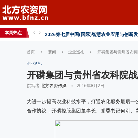
2026 SFA功能性特肥创新发展大会成功举办
2026中国新疆种子交易会：种业科创新征程
本周热点
直面“同肥不同效”：科学精准施肥守护沃土良
首页
要闻
企业巡礼
开磷集团与贵州省农科
企业巡礼
开磷集团与贵州省农科院战
撰写者
北方农资传媒
2016年8月2日
为进一步提高农业科技水平，打通农化服务最后一公
合作协议，开磷控股集团董事长、党委书记何刚、