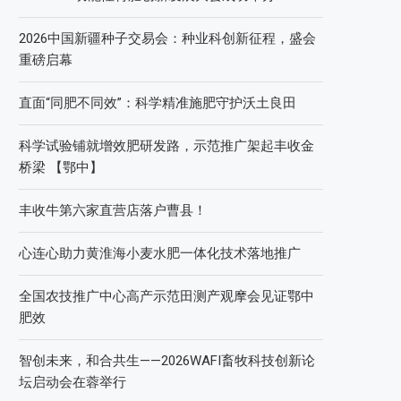
2026中国新疆种子交易会：种业科创新征程，盛会
重磅启幕
直面“同肥不同效”：科学精准施肥守护沃土良田
科学试验铺就增效肥研发路，示范推广架起丰收金
桥梁 【鄂中】
丰收牛第六家直营店落户曹县！
心连心助力黄淮海小麦水肥一体化技术落地推广
全国农技推广中心高产示范田测产观摩会见证鄂中
肥效
智创未来，和合共生——2026WAFI畜牧科技创新论
坛启动会在蓉举行