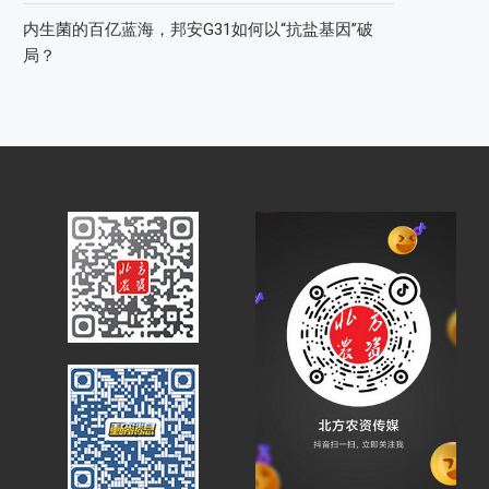
内生菌的百亿蓝海，邦安G31如何以“抗盐基因”破
局？