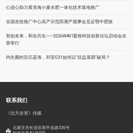
心连心助力黄淮海小麦水肥一体化技术落地推广
全国农技推广中心高产示范田测产观摩会见证鄂中肥效
智创未来，和合共生——2026WAFI畜牧科技创新论坛启动会在
蓉举行
内生菌的百亿蓝海，邦安G31如何以“抗盐基因”破局？
联系我们
《北方农资》传媒
石家庄市长安区和平东路336号
时代方舟A1座9层