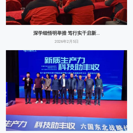
深学细悟明举措 笃行实干启新...
2026年2月5日