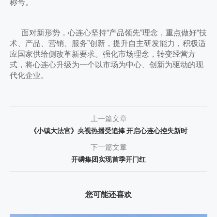
称号。
面对新形势，心连心坚持“产品领先”理念，重点做好“技
术、产品、营销、服务”创新，提升自主研发能力，积极适
应国家供给侧改革新要求。强化市场理念，转变经营方
式，将心连心升级为一个以市场为中心、创新为驱动的现
代化企业。
上一篇文章
《小镇大法官》央视热播受追捧 开启心连心控失新时
下一篇文章
开磷集团实现首季开门红
您可能还喜欢