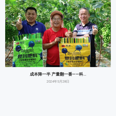
成本降一半 产量翻一番——科...
2024年5月28日