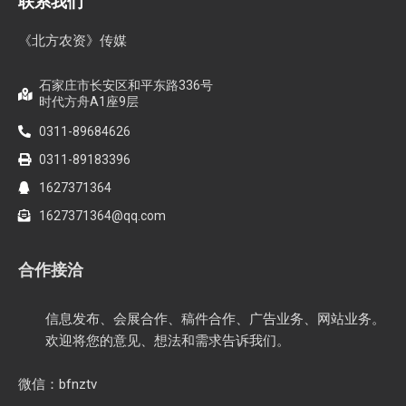
联系我们
《北方农资》传媒
石家庄市长安区和平东路336号
时代方舟A1座9层
0311-89684626
0311-89183396
1627371364
1627371364@qq.com
合作接洽
信息发布、会展合作、稿件合作、广告业务、网站业务。
欢迎将您的意见、想法和需求告诉我们。
微信：bfnztv