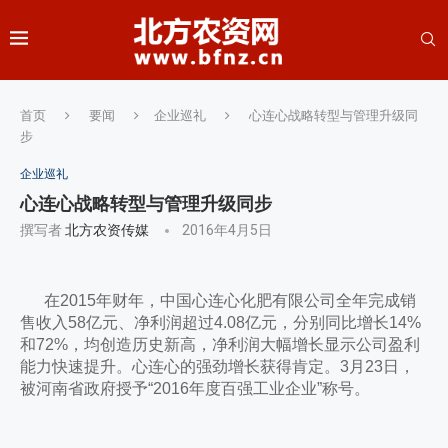
首页
要闻
企业巡礼
心连心战略转型与管理升级同
步
企业巡礼
心连心战略转型与管理升级同步
撰写者
北方农资传媒
2016年4月5日
在2015年财年，中国心连心化肥有限公司全年完成销
售收入58亿元、净利润超过4.08亿元，分别同比增长14%
和72%，均创造历史新高，净利润大幅增长显示公司盈利
能力快速提升。心连心的强劲增长获得肯定。3月23日，
被河南省政府授予“2016年度百强工业企业”称号。