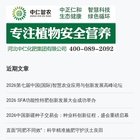
近期文章
2026第七届中国(国际)智慧农业应用与创新发展高峰论坛
2026 SFA功能性特肥创新发展大会成功举办
2026中国新疆种子交易会：种业科创新征程，盛会重磅启幕
直面“同肥不同效”：科学精准施肥守护沃土良田