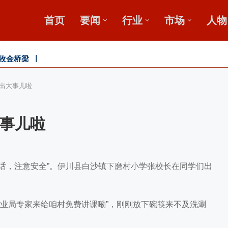
首页
要闻
行业
市场
人物
收金桥梁 【鄂中】
广
出大事儿啦
事儿啦
话，注意安全”。伊川县白沙镇下磨村小学张校长在同学们出
业局专家来给咱村免费讲课嘞”，刚刚放下碗筷来不及洗涮