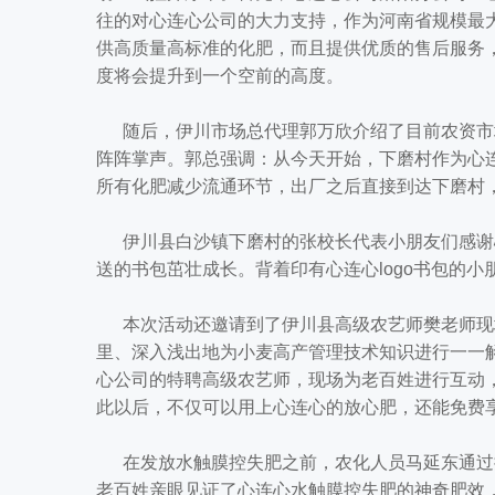
往的对心连心公司的大力支持，作为河南省规模最
供高质量高标准的化肥，而且提供优质的售后服务
度将会提升到一个空前的高度。
随后，伊川市场总代理郭万欣介绍了目前农资市场
阵阵掌声。郭总强调：从今天开始，下磨村作为心
所有化肥减少流通环节，出厂之后直接到达下磨村
伊川县白沙镇下磨村的张校长代表小朋友们感谢
送的书包茁壮成长。背着印有心连心logo书包的
本次活动还邀请到了伊川县高级农艺师樊老师现
里、深入浅出地为小麦高产管理技术知识进行一一
心公司的特聘高级农艺师，现场为老百姓进行互动
此以后，不仅可以用上心连心的放心肥，还能免费享
在发放水触膜控失肥之前，农化人员马延东通过
老百姓亲眼见证了心连心水触膜控失肥的神奇肥效