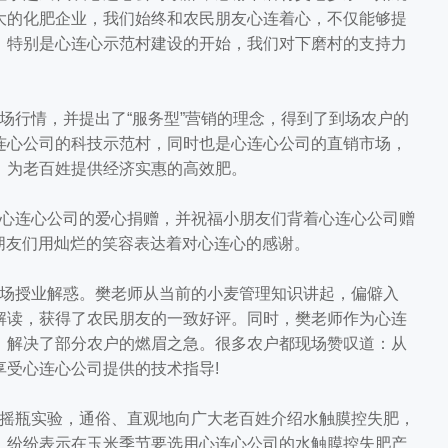
大的化肥企业，我们始终和农民朋友心连着心，不仅能够提
，特别是心连心示范村建设的开始，我们对下磨村的支持力
行情，并提出了“服务型”营销的理念，得到了到场农户的
连心公司的科技示范村，同时也是心连心公司的直销市场，
，为老百姓提供经济实惠的高效肥。
心连心公司的爱心捐赠，并祝福小朋友们背着心连心公司赠
小朋友们用灿烂的笑容表达着对心连心的感谢。
场授业解惑。樊老师从当前的小麦管理知识讲起，偏僻入
解读，获得了农民朋友的一致好评。同时，樊老师作为心连
，解决了部分农户的燃眉之急。很多农户都现场赞叹道：从
受心连心公司提供的技术指导!
摇瓶实验，通俗、直观地向广大老百姓介绍水触膜控失肥，
，纷纷表示在玉米季节要选用心连心公司的水触膜控失肥产