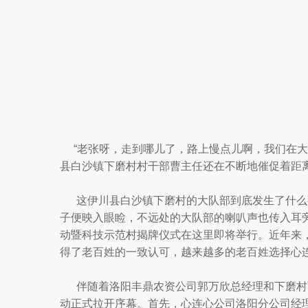
“老张呀，走到哪儿了，路上慢点儿啊，我们在大
县白沙镇下磨村村干部曹主任还在不断地催促着距
这伊川县白沙镇下磨村的大队部到底发生了什么事
子便映入眼睑，不远处的大队部的喇叭声也传入耳
动暨科技示范村揭牌仪式在这里即将举行。近年来
得了老百姓的一致认可，越来越多的老百姓选择心
伴随着洛阳丰鼎农资公司郭万欣总经理和下磨村曹
动正式拉开序幕。首先，心连心公司洛阳分公司经