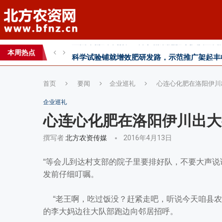
科学试验铺就增效肥研发路，示范推广架起丰
丰收牛第六家直营店落户曹县！
本周热点
心连心助力黄淮海小麦水肥一体化技术落地推
首页
要闻
企业巡礼
心连心化肥在洛阳伊川
企业巡礼
心连心化肥在洛阳伊川出大
撰写者
北方农资传媒
2016年4月13日
“等会儿到达村支部的院子里要排好队，不要大声说
发前仔细叮嘱。
“老王啊，吃过饭没？赶紧走吧，听说今天咱县农
的李大妈边往大队部跑边向邻居招呼。