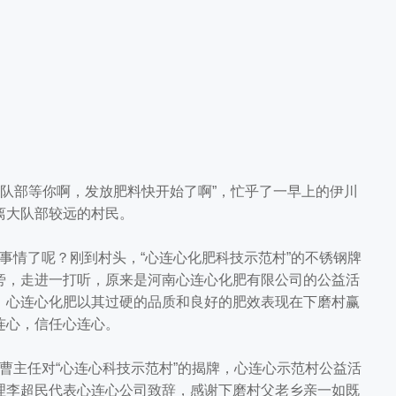
队部等你啊，发放肥料快开始了啊”，忙乎了一早上的伊川
离大队部较远的村民。
情了呢？刚到村头，“心连心化肥科技示范村”的不锈钢牌
旁，走进一打听，原来是河南心连心化肥有限公司的公益活
，心连心化肥以其过硬的品质和良好的肥效表现在下磨村赢
连心，信任心连心。
主任对“心连心科技示范村”的揭牌，心连心示范村公益活
理李超民代表心连心公司致辞，感谢下磨村父老乡亲一如既