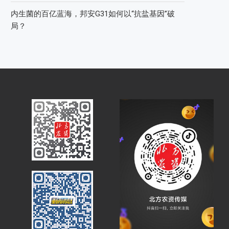
内生菌的百亿蓝海，邦安G31如何以“抗盐基因”破
局？