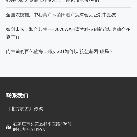
心连心助力黄淮海小麦水肥一体化技术落地推广
全国农技推广中心高产示范田测产观摩会见证鄂中肥效
智创未来，和合共生——2026WAFI畜牧科技创新论坛启动会在
蓉举行
内生菌的百亿蓝海，邦安G31如何以“抗盐基因”破局？
联系我们
《北方农资》传媒
石家庄市长安区和平东路336号
时代方舟A1座9层