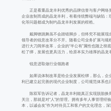
正是看重晶龙丰利优秀的品牌信誉与客户网络资源
企业改制而成的晶龙丰利，有着传统弊端与缺陷：
化等问题都成为制约晶龙丰利发展的桎梏。
戴脚镣跳舞虽不会踏错脚步，但终究不能展现出
领导者的锐意改革分不开。随着公司业务扩展与规模
进行大刀阔斧改革，企业的“半公有”属性也随之彻
松了绑，发展也更具活力，给原本实力雄厚的晶龙
锐意进取做行业领跑者
如果说体制改革是给企业发展松绑，那么，企业
利已建立起完善的现代企业制度，公司规范体系也
陈双军告诉记者，晶龙丰利能真正实现脱胎换骨
关注，那就是对“人”的管理。拥有多年人事管理经验
本，以诚会友”作为对待员工和客户的文化理念，深