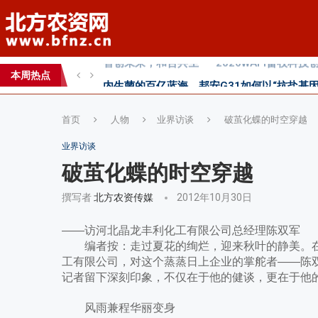
内生菌的百亿蓝海，邦安G31如何以“抗盐基因
2026第七届中国(国际)智慧农业应用与创新
本周热点
2026 SFA功能性特肥创新发展大会成功举办
首页
人物
业界访谈
破茧化蝶的时空穿越
业界访谈
破茧化蝶的时空穿越
撰写者
北方农资传媒
2012年10月30日
——访河北晶龙丰利化工有限公司总经理陈双军
编者按：走过夏花的绚烂，迎来秋叶的静美。在
工有限公司，对这个蒸蒸日上企业的掌舵者——陈
记者留下深刻印象，不仅在于他的健谈，更在于他
风雨兼程华丽变身