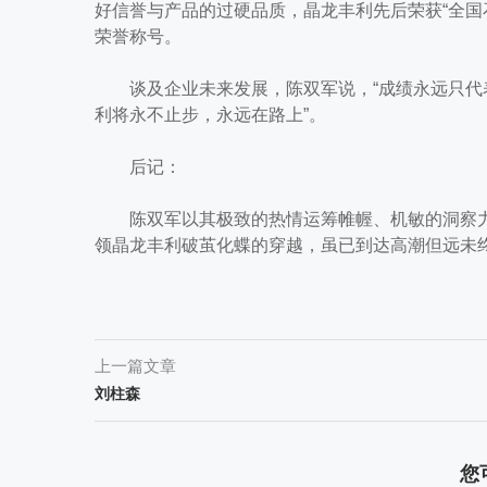
好信誉与产品的过硬品质，晶龙丰利先后荣获“全国
荣誉称号。
谈及企业未来发展，陈双军说，“成绩永远只代
利将永不止步，永远在路上”。
后记：
陈双军以其极致的热情运筹帷幄、机敏的洞察力
领晶龙丰利破茧化蝶的穿越，虽已到达高潮但远未
上一篇文章
刘柱森
您