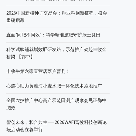
2026中国新疆种子交易会：种业科创新征程，盛会
重磅启幕
直面“同肥不同效”：科学精准施肥守护沃土良田
科学试验铺就增效肥研发路，示范推广架起丰收金
桥梁 【鄂中】
丰收牛第六家直营店落户曹县！
心连心助力黄淮海小麦水肥一体化技术落地推广
全国农技推广中心高产示范田测产观摩会见证鄂中
肥效
智创未来，和合共生——2026WAFI畜牧科技创新论
坛启动会在蓉举行