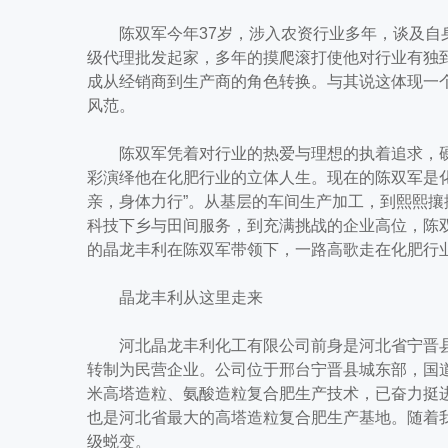
陈双军今年37岁，涉入农资行业多年，谈及自身
级代理批发起家，多年的摸爬滚打使他对行业有独到见
成从经销商到生产商的角色转换。与其说这体现一
风范。
陈双军凭着对行业的热爱与理想的执着追求，硬是
彩演绎他在化肥行业的立体人生。现在的陈双军是
亲，身体力行”。从基层的车间生产加工，到熙熙
科技下乡与田间服务，到充满挑战的企业高位，陈
的晶龙丰利在陈双军带领下，一路高歌走在化肥行
晶龙丰利从这里走来
河北晶龙丰利化工有限公司前身是河北省宁晋县化肥
转制为民营企业。公司位于邢台宁晋县城东部，国道3
米高塔造粒、氨酸造粒复合肥生产技术，已奋力挺
也是河北省最大的高塔造粒复合肥生产基地。随着
级蜕变。