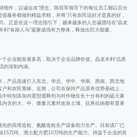
细作，以诚会友”理念。陈双军领导下的每位员工都以百分
超值服务都做到精益求精，并将“只有农民说好才是真的好，
力。正是在这一理念指引下，越来越多的人忠诚团结在“晶龙
丰利“各路人马”凝聚成强有力整体，释放出巨大能量。
个企业能发展多高，取决于企业品牌价值。晶龙丰利“品质
话的深刻内涵。
，产品迅速打入东北、华北、华中、华南、西南、西北地
客户和农民青睐。近期，公司在保持产品原有优势基础上，
品中特别添加内置型缓释剂与对作物生长十分有利的硫元素
其内含的大、中、微量元素对改良土壤、抗寒抗病都有显著
先的高塔造粒、氨酸造粒生产设备助力生产。目前该厂已
铵15万吨、测土配方肥10万吨的生产能力。得益于企业的良