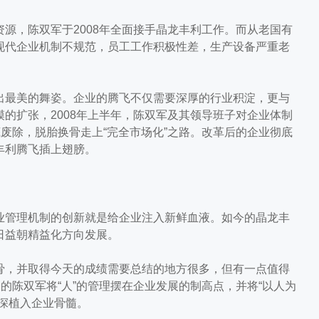
，陈双军于2008年全面接手晶龙丰利工作。而从老国有
现代企业机制不规范，员工工作积极性差，生产设备严重老
最美的舞姿。企业的腾飞不仅需要深厚的行业积淀，更与
的扩张，2008年上半年，陈双军及其领导班子对企业体制
底废除，脱胎换骨走上“完全市场化”之路。改革后的企业彻底
丰利腾飞插上翅膀。
管理机制的创新就是给企业注入新鲜血液。如今的晶龙丰
日益朝精益化方向发展。
，并取得今天的成绩需要总结的地方很多，但有一点值得
的陈双军将“人”的管理摆在企业发展的制高点，并将“以人为
深植入企业骨髓。