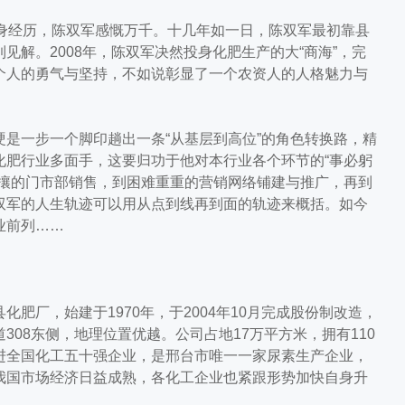
经历，陈双军感慨万千。十几年如一日，陈双军最初靠县
解。2008年，陈双军决然投身化肥生产的大“商海”，完
个人的勇气与坚持，不如说彰显了一个农资人的人格魅力与
一步一个脚印趟出一条“从基层到高位”的角色转换路，精
化肥行业多面手，这要归功于他对本行业各个环节的“事必躬
攘攘的门市部销售，到困难重重的营销网络铺建与推广，再到
双军的人生轨迹可以用从点到线再到面的轨迹来概括。如今
业前列……
厂，始建于1970年，于2004年10月完成股份制改造，
08东侧，地理位置优越。公司占地17万平方米，拥有110
进全国化工五十强企业，是邢台市唯一一家尿素生产企业，
我国市场经济日益成熟，各化工企业也紧跟形势加快自身升