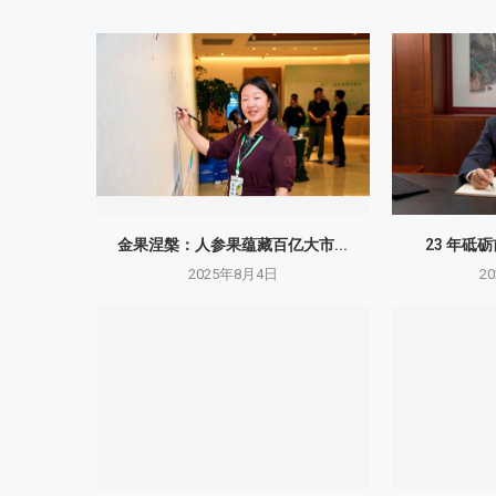
金果涅槃：人参果蕴藏百亿大市...
23 年砥
2025年8月4日
2