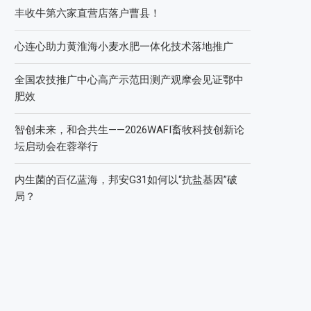
丰收牛第六家直营店落户曹县！
心连心助力黄淮海小麦水肥一体化技术落地推广
全国农技推广中心高产示范田测产观摩会见证鄂中
肥效
智创未来，和合共生——2026WAFI畜牧科技创新论
坛启动会在蓉举行
内生菌的百亿蓝海，邦安G31如何以“抗盐基因”破
局？