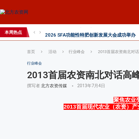
2026 SFA功能性特肥创新发展大会成功举办
2026中国新疆种子交易会：种业科创新征程
本周热点
直面“同肥不同效”：科学精准施肥守护沃土良
首页
活动
行业峰会
2013首届农资南北对
行业峰会
2013首届农资南北对话高
撰写者
北方农资传媒
2013年7月4日
聚焦农业
2013首届现代农业（农资）