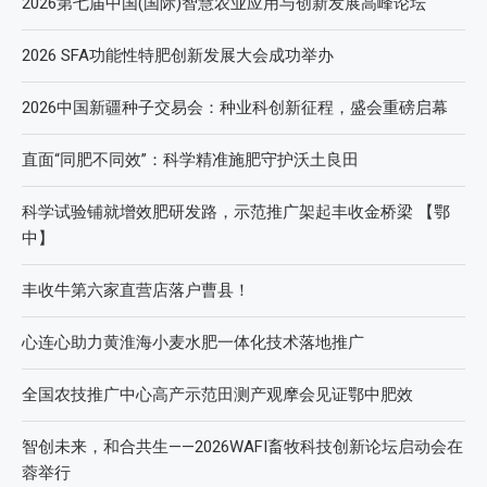
2026第七届中国(国际)智慧农业应用与创新发展高峰论坛
2026 SFA功能性特肥创新发展大会成功举办
2026中国新疆种子交易会：种业科创新征程，盛会重磅启幕
直面“同肥不同效”：科学精准施肥守护沃土良田
科学试验铺就增效肥研发路，示范推广架起丰收金桥梁 【鄂
中】
丰收牛第六家直营店落户曹县！
心连心助力黄淮海小麦水肥一体化技术落地推广
全国农技推广中心高产示范田测产观摩会见证鄂中肥效
智创未来，和合共生——2026WAFI畜牧科技创新论坛启动会在
蓉举行