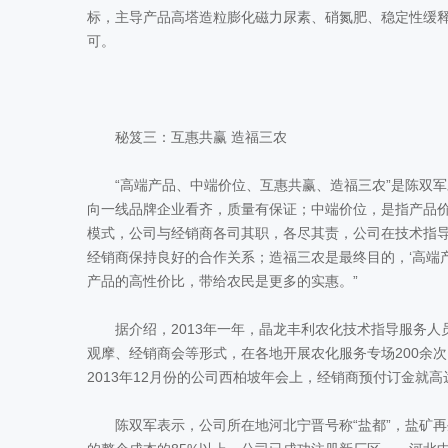
标，主导产品高塔造粒膨化磁力尿素、硝氮肥、稳定性缓
可。
秘笈三：互惠共赢 造福三农
“高端产品、中端价位、互惠共赢、造福三农”是陈双军
向一线品牌企业看齐，质量有保证；中端价位，是指产品
模式，公司与经销商各司其职，各尽其责，公司在技术指
经销商保持良好的合作关系；造福三农是最终目的，‘高端
产品的高性价比，带给农民是更多的实惠。”
据介绍，2013年一年，晶龙丰利农化技术指导服务人
观摩、经销商会等形式，在各地开展农化服务专场200余
2013年12月份的公司西柏坡年会上，经销商预付订金就高达
陈双军表示，公司所在地河北宁晋号称“盐都”，盐矿再