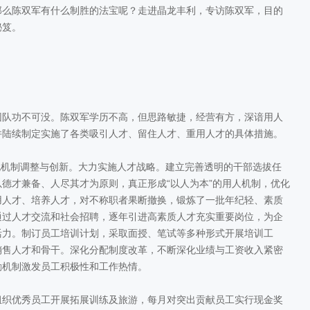
那么陈双军有什么制胜的法宝呢？走进晶龙丰利，专访陈双军，目的
秘笈。
队功不可没。陈双军学历不高，但思路敏捷，经营有方，深谙用人
并陆续制定实施了各类吸引人才、留住人才、重用人才的具体措施。
化机制调整与创新。大力实施人才战略。建立完善透明的干部选拔任
德才兼备、人尽其才为原则，真正形成“以人为本”的用人机制，优化
用人才、培养人才，对不称职者果断撤换，锻炼了一批年纪轻、素质
通过人才交流和社会招聘，逐年引进高素质人才充实重要岗位，为企
活力。制订员工培训计划，采取面授、笔试等多种形式开展培训工
销售人才和骨干。深化分配制度改革，不断深化业绩与工资收入紧密
励机制激发员工积极性和工作热情。
织优秀员工开展拓展训练及旅游，每月对突出贡献员工实行现金奖