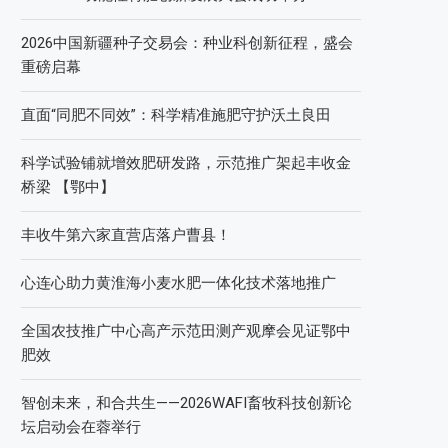
2026中国新疆种子交易会：种业科创新征程，盛会
重磅启幕
直面“同肥不同效”：科学精准施肥守护沃土良田
科学试验铺就增效肥研发路，示范推广架起丰收金
桥梁 【鄂中】
丰收牛第六家直营店落户曹县！
心连心助力黄淮海小麦水肥一体化技术落地推广
全国农技推广中心高产示范田测产观摩会见证鄂中
肥效
智创未来，和合共生——2026WAFI畜牧科技创新论
坛启动会在蓉举行