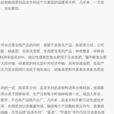
处处都能感受到晶龙丰利这个大家庭的温暖和关怀。几年来，一大批
舟，共向辉煌。
司在注重全线产品的同时，着眼于差异化产品。陈双军介绍，公司
甲醛、硝基肥、高塔水溶肥、专用肥等系列产品，种类繁多，样样俱
，利用率提高30%。稳定性缓释型复合肥用于玉米底肥。脲甲醛复合肥
于大田作物。硝基肥的特点是针对经济作物，具有快速追肥、提高产
河北乃至全国同行业处于领先地位，硝氯基肥料代表着未来复合肥发
利的一切。陈双军介绍，晶龙丰利的原材料进库分堆码放，按国家
总养分高于国家标准。生产过程每小时抽样检测一次。成品入库后，
量符合要求，不合格产品绝不出厂。几年来，晶龙丰利不断引进先进技术
体系，长期坚持以质量赢市场，确保每个产品颗粒养分均匀、质量稳
略，主导品牌“晶龙丰利”、“森龙”、“甲嘉壮”等均为河北省著名商