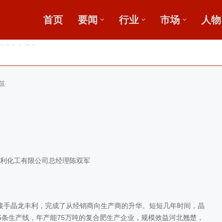
首页
要闻
行业
市场
人物
，盛会重磅启幕
田
笈
利化工有限公司总经理陈双军
接手晶龙丰利，完成了从经销商向生产商的升华。短短几年时间，晶
有5条生产线，年产能75万吨的复合肥生产企业，规模效益河北翘楚，