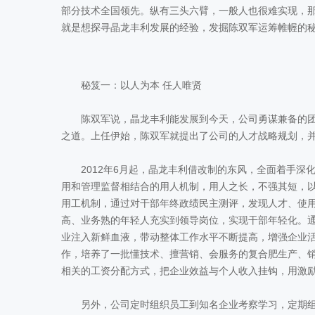
部分技术全国领先。纵有三头六臂，一般人也很难实现，
就是想探寻晶龙丰利发展的经验，发掘陈双军运筹帷幄的
秘笈一：以人为本 任人唯贤
陈双军说，晶龙丰利能发展到今天，公司勇谋兼备的团
之道。上任伊始，陈双军就提出了公司的人才战略规划，
2012年6月起，晶龙丰利借改制的东风，全面着手深
用和管理监督相结合的用人机制，用人之长，不强其短，以
用工机制，通过对干部年终政绩民主测评，发现人才、使
高、业务熟的年轻人充实到领导岗位，实现干部年轻化。
业注入新鲜血液，带动整体工作水平不断提高，增强企业
作，培养了一批懂技术、擅营销、会服务的复合肥生产、
相关的工资分配方式，把企业效益与个人收入挂钩，用激
另外，公司定时组织员工到知名企业考察学习，定期组