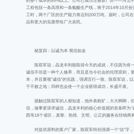
的整个成本的85%以上。公司已成功注册新厂区——河北
工程包括一条高塔和一条氨酸生产线，将于2014年10月
工时，两个厂区的生产能力将达到200万吨。届时，公司
品和更大的实惠带给广大农民。
秘笈四：以诚为本 视信如金
陈双军说，晶龙丰利能取得今天的成就，不仅因为有一
诚信不但是一种个人修养，而且是当今社会的伦理原则，更
本，并且重视“诚信”的实践，强调言行一致。陈双军说，
于不败之地；同样也会使一个企业获得成功，长盛不衰。
接触过陈双军的人都知道，他外表粗犷，大大咧咧，但
信，做事更讲求诚信，晶龙丰利的核心价值观的首条即为“
西等18个省区，真挚、热情、文明、公正的服务在经销商
对提供原料的客户厂家，陈双军特别强调一个“信”字，强