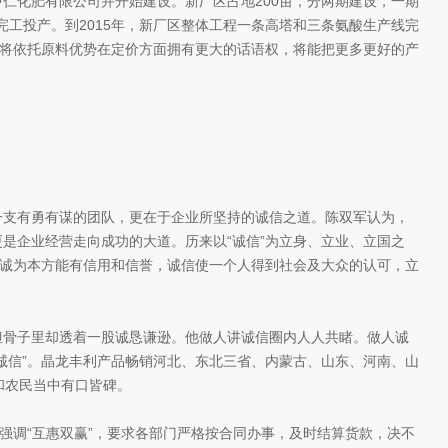
中仁化肥有限公司并开始建设。新厂区占地200亩，分两期建设，一期
份完工投产。到2015年，新厂区整体工程一条高塔和三条氨酸生产线完
在将依托原料优势在定价方面拥有更大的话语权，将能把更多更好的产
支有勇有谋的团队，更在于企业所坚持的诚信之道。陈双军认为，
是企业经营走向成功的大道。历来以“诚信”为立身、立业、立国之
以诚为本方能有信用和信誉，诚信使一个人得到社会及大众的认可，立
骨子里却透着一股诚恳谦逊。他做人讲诚信圈内人人共睹。做人诚
诚信”。晶龙丰利产品畅销河北、东北三省、内蒙古、山东、河南、山
和农民当中有口皆碑。
调“互惠双赢”，要求各部门严格按合同办事，及时结算货款，决不