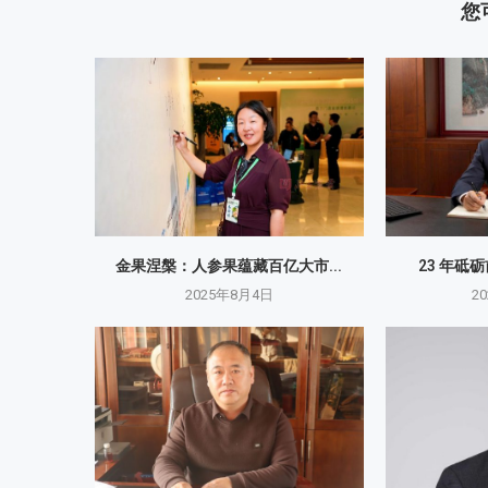
您
金果涅槃：人参果蕴藏百亿大市...
23 年砥
2025年8月4日
2