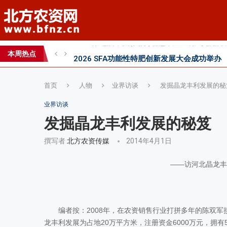
2026 SFA功能性特肥创新发展大会成功举办
2026中国新疆种子交易会：种业科创新征程
本周热点
直面“同肥不同效”：科学精准施肥守护沃土良
首页
人物
业界访谈
发掘晶龙丰利发展的秘
业界访谈
发掘晶龙丰利发展的秘笈
撰写者
北方农资传媒
2014年4月1日
——访河北晶龙丰
编者按：2008年，在农资销售行业打拼多年的陈双军
龙丰利发展为占地20万平方米，注册资金6000万元，拥