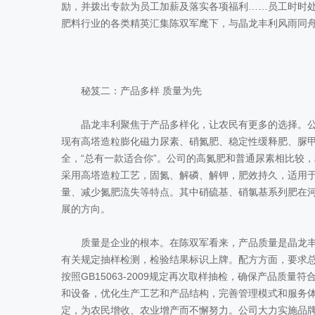
励，并拨出专款为员工加薪及落实各项福利……员工时时
肥料行业的各类精英汇集陈双军麾下，与晶龙丰利风雨同
秘笈二：产品多样 质量为先
晶龙丰利聚焦于产品多样化，让农民有更多的选择。公
现有高塔造粒膨化磁力尿素、硝氮肥、稳定性缓释肥、脲
全，“总有一款适合你”。公司的高氮肥和普通尿素相比较
采用高塔造粒工艺，固氮、解磷、解钾，肥效持久，适用
量、减少氮肥流失等特点。其中硝硫基、硝氯基系列肥在
展的方向。
质量是企业的根本。在陈双军看来，产品质量是晶龙丰
有关规定抽样检测，检验结果标识上牌。配方方面，要求
按照GB15063-2009规定再次取样抽检，确保产品质
和设备，优化生产工艺和产品结构，完善管理模式和服务
定，为农民增收、农业增产而不懈努力。公司大力实施品牌战