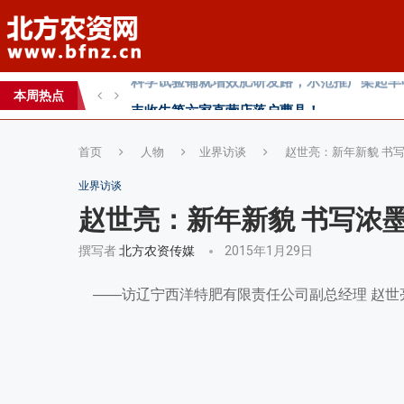
丰收牛第六家直营店落户曹县！
心连心助力黄淮海小麦水肥一体化技术落地推
本周热点
全国农技推广中心高产示范田测产观摩会见证
首页
人物
业界访谈
赵世亮：新年新貌 书
业界访谈
赵世亮：新年新貌 书写浓
撰写者
北方农资传媒
2015年1月29日
——访辽宁西洋特肥有限责任公司副总经理 赵世