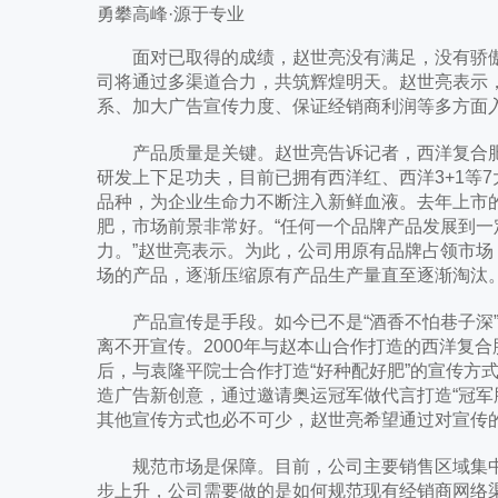
勇攀高峰·源于专业
面对已取得的成绩，赵世亮没有满足，没有骄傲，
司将通过多渠道合力，共筑辉煌明天。赵世亮表示
系、加大广告宣传力度、保证经销商利润等多方面
产品质量是关键。赵世亮告诉记者，西洋复合肥
研发上下足功夫，目前已拥有西洋红、西洋3+1等7
品种，为企业生命力不断注入新鲜血液。去年上市
肥，市场前景非常好。“任何一个品牌产品发展到
力。”赵世亮表示。为此，公司用原有品牌占领市
场的产品，逐渐压缩原有产品生产量直至逐渐淘汰
产品宣传是手段。如今已不是“酒香不怕巷子深”
离不开宣传。2000年与赵本山合作打造的西洋复
后，与袁隆平院士合作打造“好种配好肥”的宣传方
造广告新创意，通过邀请奥运冠军做代言打造“冠军
其他宣传方式也必不可少，赵世亮希望通过对宣传
规范市场是保障。目前，公司主要销售区域集中
步上升，公司需要做的是如何规范现有经销商网络渠