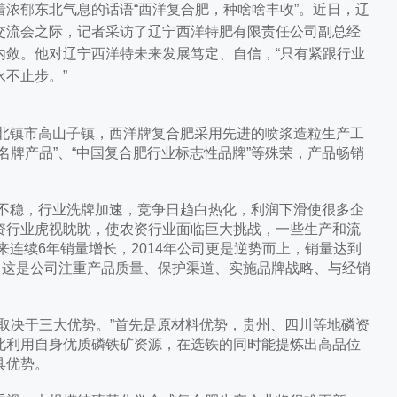
郁东北气息的话语“西洋复合肥，种啥啥丰收”。近日，辽
交流会之际，记者采访了辽宁西洋特肥有限责任公司副总经
内敛。他对辽宁西洋特未来发展笃定、自信，“只有紧跟行业
不止步。”
北镇市高山子镇，西洋牌复合肥采用先进的喷浆造粒生产工
名牌产品”、“中国复合肥行业标志性品牌”等殊荣，产品畅销
不稳，行业洗牌加速，竞争日趋白热化，利润下滑使很多企
资行业虎视眈眈，使农资行业面临巨大挑战，一些生产和流
来连续6年销量增长，2014年公司更是逆势而上，销量达到
示，这是公司注重产品质量、保护渠道、实施品牌战略、与经销
决于三大优势。”首先是原材料优势，贵州、四川等地磷资
北利用自身优质磷铁矿资源，在选铁的同时能提炼出高品位
具优势。