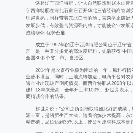
谈起辽宁西洋特肥，让人自然联想到赵本山带着浓
宁西洋特肥在河北石家庄召开华北三省经销商答谢
理赵世亮，同样带着东北口音的他，言谈举止谦逊
发展步伐，有效整合资源强内功，才能使企业发展永
成绩斐然·优势凸显
成立于1997年的辽宁西洋特肥公司位于辽宁省
艺，是一种养分多元的高浓度肥料，先后获得“中国
全国30多个省、市、自治区。
2014年是农资行业极为困难的一年，原料行情
业苦不堪言。同时，土地流转加速，电商平台对农
通企业出现破产倒闭情况。而西洋特肥从2008年以
建厂18年来最高，全年开工率100%。赵世亮表
商精诚合作的结果。
赵世亮说：“公司之所以能取得如此好的成绩，取
源丰富，是磷肥生产大省。随着冶炼技术提高，东
精选磷，品位达到35%以上，使公司原材料成本更