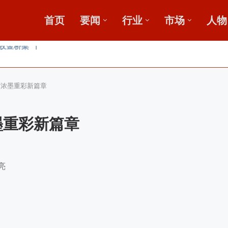
首页
要闻
行业
市场
人物
广
鄂中肥效
写浓墨重彩新篇章
墨重彩新篇章
亮