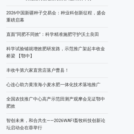
2026中国新疆种子交易会：种业科创新征程，盛会
重磅启幕
直面“同肥不同效”：科学精准施肥守护沃土良田
科学试验铺就增效肥研发路，示范推广架起丰收金
桥梁 【鄂中】
丰收牛第六家直营店落户曹县！
心连心助力黄淮海小麦水肥一体化技术落地推广
全国农技推广中心高产示范田测产观摩会见证鄂中
肥效
智创未来，和合共生——2026WAFI畜牧科技创新论
坛启动会在蓉举行