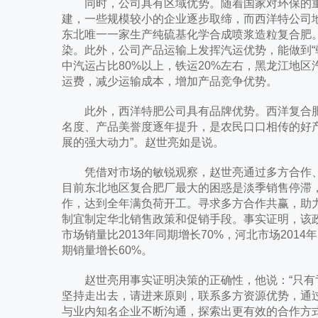
同时，公司具有区域优势。随着国家对环保的重
建，一些规模较小的企业逐步取缔，而西洋特公司
东北唯一一家生产纯硫基化学合成喷浆造粒复合肥
染。此外，公司产品运输上发挥汽运优势，能做到“
中汽运占比80%以上，铁运20%左右，黑龙江地
运费，减少运输成本，增加产品竞争优势。
此外，西洋特肥公司具有品牌优势。西洋复合肥投
名度、产品美誉度逐年提升，是农民口口相传的好
展的强大动力”。赵世亮如是说。
凭借对市场的敏锐观察，赵世亮通过多方合作、
目前东北地区复合肥厂最大的困惑是淡季销售停滞，
作，达到全年满负荷开工。寻求多方合作共赢，助力
制宜制定华北销售政策和促销手段。事实证明，该政
市场销量比2013年同期增长70%，河北市场2014年
期销量增长60%。
赵世亮用事实证明决策的正确性，他说：“只有
坚持走出去，请进来原则，联系多方资源优势，通
与业内知名企业不断沟通，探索出更有效的合作方