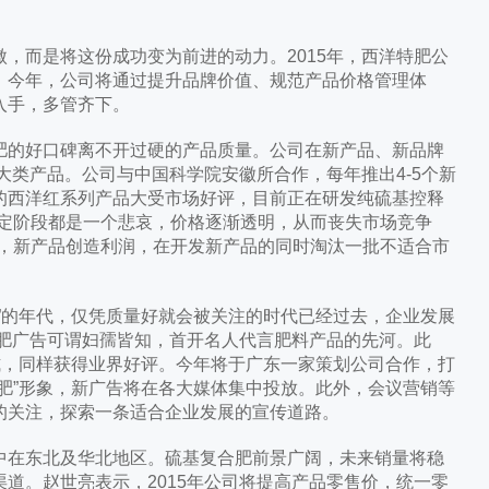
而是将这份成功变为前进的动力。2015年，西洋特肥公
，今年，公司将通过提升品牌价值、规范产品价格管理体
入手，多管齐下。
的好口碑离不开过硬的产品质量。公司在新产品、新品牌
大类产品。公司与中国科学院安徽所合作，每年推出4-5个新
的西洋红系列产品大受市场好评，目前正在研发纯硫基控释
一定阶段都是一个悲哀，价格逐渐透明，从而丧失市场竞争
场，新产品创造利润，在开发新产品的同时淘汰一批不适合市
。
的年代，仅凭质量好就会被关注的时代已经过去，企业发展
合肥广告可谓妇孺皆知，首开名人代言肥料产品的先河。此
式，同样获得业界好评。今年将于广东一家策划公司合作，打
肥”形象，新广告将在各大媒体集中投放。此外，会议营销等
的关注，探索一条适合企业发展的宣传道路。
在东北及华北地区。硫基复合肥前景广阔，未来销量将稳
道。赵世亮表示，2015年公司将提高产品零售价，统一零