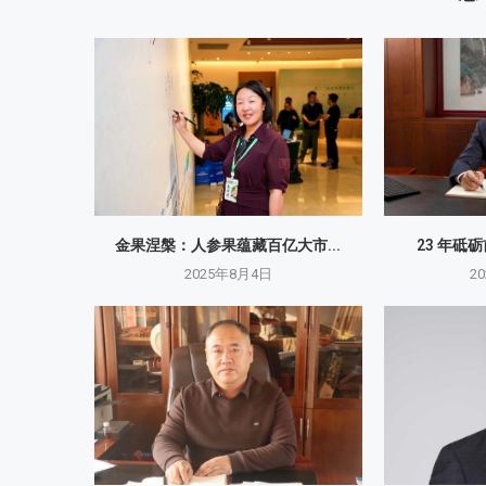
金果涅槃：人参果蕴藏百亿大市...
23 年砥
2025年8月4日
2