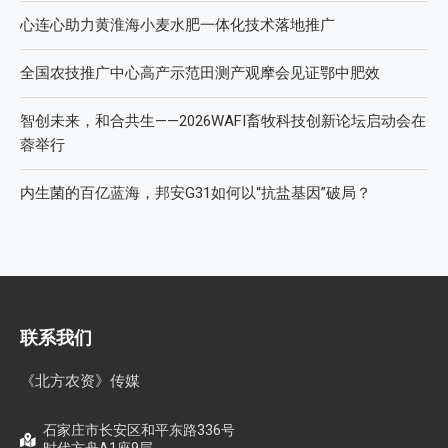
心连心助力黄淮海小麦水肥一体化技术落地推广
全国农技推广中心高产示范田测产观摩会见证鄂中肥效
智创未来，和合共生——2026WAFI畜牧科技创新论坛启动会在
蓉举行
内生菌的百亿蓝海，邦安G31如何以“抗盐基因”破局？
联系我们
《北方农资》传媒
石家庄市长安区和平东路336号
时代方舟A1座9层