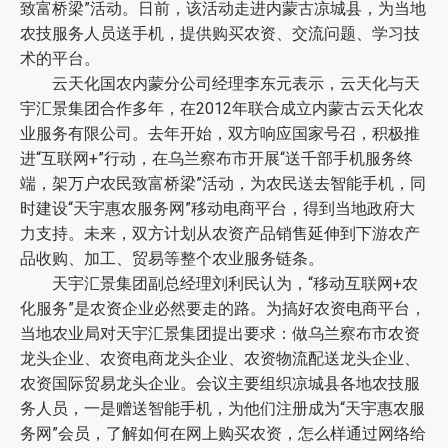
致富桥梁”活动。日前，该活动走进内蒙古凉城县，为当地
农技服务人员送手机，提供购买农资、交流问题、学习技
术的平台。
云天化国农内蒙分公司经理李东元表示，云天化与天
宇汇景集团合作多年，在2012年联合成立内蒙古云天化农
业服务有限公司。去年开始，双方响应国家号召，积极推
进“互联网+”行动，在乌兰察布市开展“送千部手机服务终
端，架万户农民致富桥梁”活动，为农民送去智能手机，同
时建设“天宇惠农服务网”移动电商平台，得到当地政府大
力支持。未来，双方计划从农资产品销售延伸到下游农产
品收购、加工、贸易等整个农业服务链条。
天宇汇景集团副总经理刘利民认为，“移动互联网+农
化服务”是农资企业必然要走的路。为搞好农资电商平台，
当地农业局对天宇汇景集团提出要求：做乌兰察布市农资
龙头企业、农资电商龙头企业、农资物流配送龙头企业、
农资国际贸易龙头企业。会议主要组织凉城县各地农技服
务人员，一是赠送智能手机，为他们注册成为“天宇惠农服
务网”会员，了解如何在网上购买农资，怎么样通过网络给