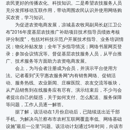
农民更好的传播农化、科技知识。二是希望农技服务人员
充分发挥移动互联作用，带动周围农民认识并使用网络购
买农资，学习知识。
为促进农资电商发展，凉城县农牧局副局长赵江卫公
布“2016年度基层农技推广补助项目技术指导员绩效考核
评分制度”，包括对科技示范户开展技术指导、业务培训情
况；物化补贴发放；全年下乡指导情况；网络书屋网页登
录；参加会议情况等。督促基层农技服务人员，从平台推
广、技术服务等方面助力农资电商发展。
会上，为与会者注册成为会员，并演示平台使用方
法。记者看到“天宇惠农服务网”内有销售网络、促销活
动、服务热线、农业新闻、庄稼医院、农友交流等板块，
从产品销售到在线服务应有尽有。演示结束后，不少与会
者提出自己的疑惑，关于如何支付、怎么配送、服务保障
等问题，工作人员逐一解答。
据了解，该活动在1月份启动后，已陆续送出近千部
手机。为解决乌兰察布市农村互联网覆盖率低、网络基础
设施“最后一公里”问题。该活动计划通过5年时间，向该市