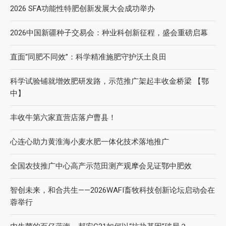
2026 SFA功能性特肥创新发展大会成功举办
2026中国新疆种子交易会：种业科创新征程，盛会重磅启幕
直面“同肥不同效”：科学精准施肥守护沃土良田
科学试验铺就增效肥研发路，示范推广架起丰收金桥梁 【鄂
中】
丰收牛第六家直营店落户曹县！
心连心助力黄淮海小麦水肥一体化技术落地推广
全国农技推广中心高产示范田测产观摩会见证鄂中肥效
智创未来，和合共生——2026WAFI畜牧科技创新论坛启动会在
蓉举行