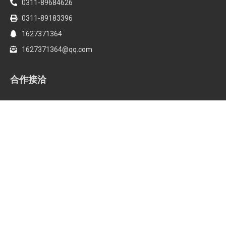
0311-89684626
0311-89183396
1627371364
1627371364@qq.com
合作接洽
信息发布、会展合作、稿件合作、广告业务、网站业务。
欢迎将您的意见、想法和需求告诉我们。
微信：bfnztv
QQ：1627371346