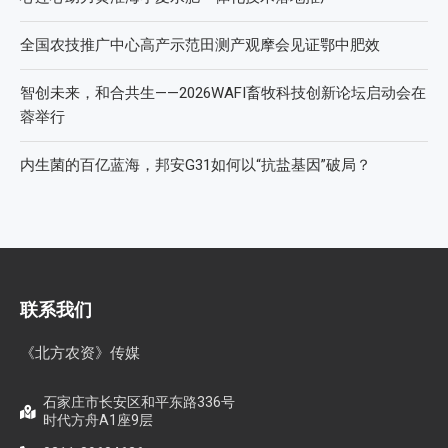
全国农技推广中心高产示范田测产观摩会见证鄂中肥效
智创未来，和合共生——2026WAFI畜牧科技创新论坛启动会在
蓉举行
内生菌的百亿蓝海，邦安G31如何以“抗盐基因”破局？
联系我们
《北方农资》传媒
石家庄市长安区和平东路336号
时代方舟A1座9层