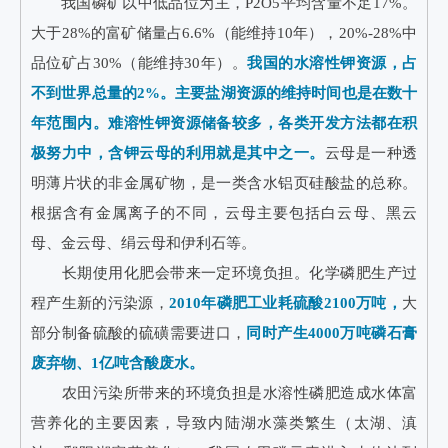
我国磷矿以中低品位为主，P2O5平均含量不足17%。
大于28%的富矿储量占6.6%（能维持10年），20%-28%中
品位矿占30%（能维持30年）。
我国的水溶性钾资源，占
不到世界总量的2%。主要盐湖资源的维持时间也是在数十
年范围内。难溶性钾资源储备较多，各类开发方法都在积
极努力中，含钾云母的利用就是其中之一。
云母是一种透
明薄片状的非金属矿物，是一类含水铝页硅酸盐的总称。
根据含有金属离子的不同，云母主要包括白云母、黑云
母、金云母、绢云母和伊利石等。
长期使用化肥会带来一定环境负担。化学磷肥生产过
程产生新的污染源，
2010年磷肥工业耗硫酸2100万吨，
大
部分制备硫酸的硫磺需要进口，
同时产生4000万吨磷石膏
废弃物、1亿吨含酸废水。
农田污染所带来的环境负担是水溶性磷肥造成水体富
营养化的主要因素，导致内陆湖水藻类繁生（太湖、滇