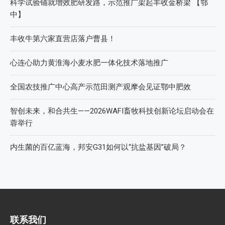
科学试验铺就增效肥研发路，示范推广架起丰收金桥梁 【鄂
中】
丰收牛第六家直营店落户曹县！
心连心助力黄淮海小麦水肥一体化技术落地推广
全国农技推广中心高产示范田测产观摩会见证鄂中肥效
智创未来，和合共生——2026WAFI畜牧科技创新论坛启动会在
蓉举行
内生菌的百亿蓝海，邦安G31如何以“抗盐基因”破局？
联系我们