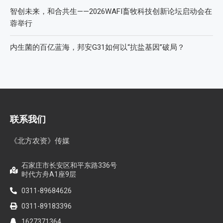
智创未来，和合共生——2026WAFI畜牧科技创新论坛启动会在
蓉举行
内生菌的百亿蓝海，邦安G31如何以“抗盐基因”破局？
联系我们
《北方农资》传媒
石家庄市长安区和平东路336号
时代方舟A1座9层
0311-89684626
0311-89183396
1627371364