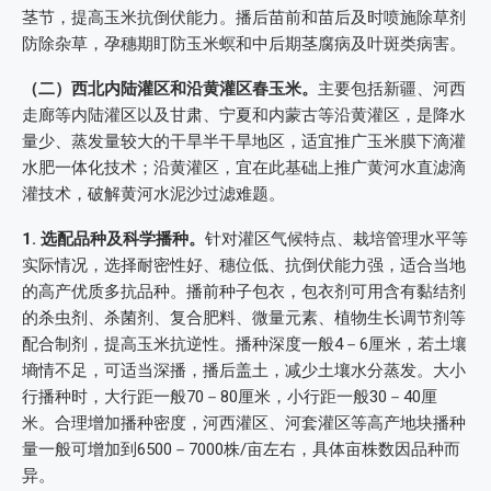
茎节，提高玉米抗倒伏能力。播后苗前和苗后及时喷施除草剂
防除杂草，孕穗期盯防玉米螟和中后期茎腐病及叶斑类病害。
（二）西北内陆灌区和沿黄灌区春玉米。
主要包括新疆、河西
走廊等内陆灌区以及甘肃、宁夏和内蒙古等沿黄灌区，是降水
量少、蒸发量较大的干旱半干旱地区，适宜推广玉米膜下滴灌
水肥一体化技术；沿黄灌区，宜在此基础上推广黄河水直滤滴
灌技术，破解黄河水泥沙过滤难题。
1. 选配品种及科学播种。
针对灌区气候特点、栽培管理水平等
实际情况，选择耐密性好、穗位低、抗倒伏能力强，适合当地
的高产优质多抗品种。播前种子包衣，包衣剂可用含有黏结剂
的杀虫剂、杀菌剂、复合肥料、微量元素、植物生长调节剂等
配合制剂，提高玉米抗逆性。播种深度一般4－6厘米，若土壤
墒情不足，可适当深播，播后盖土，减少土壤水分蒸发。大小
行播种时，大行距一般70－80厘米，小行距一般30－40厘
米。合理增加播种密度，河西灌区、河套灌区等高产地块播种
量一般可增加到6500－7000株/亩左右，具体亩株数因品种而
异。