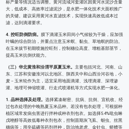
标产量等情况适当调整。黄河流域河套灌区因黄河水泥沙含量
大，低成本、高效率过滤泥沙，是水肥一体化技术大面积推广
的关键。建议采用黄河水直滤技术，实现快速高效低成本过
滤，达到滴灌要求。
4. 控旺防倒防病。
膜下滴灌玉米田间小气候较为干燥，应加强
叶螨的综合防治，并重点注意玉米螟、黏虫、草地螟的防治。
在玉米拔节初期喷施控旺剂，控制穗位高度、增粗基部茎节，
提高玉米抗倒伏能力。
（三）华北黄淮和汾渭平原夏玉米。
主要包括河北、河南、山
东、江苏和安徽淮河以北地区、陕西关中和山西汾河谷地，小
麦－玉米轮作为主，适宜采用地面滴灌、浅埋滴灌、深埋渗
灌、地埋可伸缩喷灌、行走式喷灌机等方式实现水肥一体化。
1. 品种选择及处理。
选择紧凑耐密、抗病、抗倒、宜机收、经
过包衣处理的中晚熟夏玉米品种。若没有包衣处理，可根据种
植区域常发病虫害进行拌种或种衣剂包衣。如选择5.4%吡虫啉·
戊唑醇等高效低毒种衣剂包衣，控制苗期灰飞虱、蚜虫、丝黑
穗病等；用辛硫磷等药剂拌种，防治地老虎、金针虫、蛴螬等