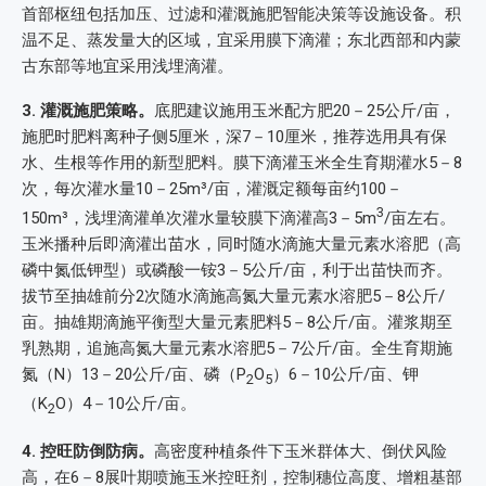
首部枢纽包括加压、过滤和灌溉施肥智能决策等设施设备。积
温不足、蒸发量大的区域，宜采用膜下滴灌；东北西部和内蒙
古东部等地宜采用浅埋滴灌。
3. 灌溉施肥策略。
底肥建议施用玉米配方肥20－25公斤/亩，
施肥时肥料离种子侧5厘米，深7－10厘米，推荐选用具有保
水、生根等作用的新型肥料。膜下滴灌玉米全生育期灌水5－8
次，每次灌水量10－25m³/亩，灌溉定额每亩约100－
3
150m³，浅埋滴灌单次灌水量较膜下滴灌高3－5m
/亩左右。
玉米播种后即滴灌出苗水，同时随水滴施大量元素水溶肥（高
磷中氮低钾型）或磷酸一铵3－5公斤/亩，利于出苗快而齐。
拔节至抽雄前分2次随水滴施高氮大量元素水溶肥5－8公斤/
亩。抽雄期滴施平衡型大量元素肥料5－8公斤/亩。灌浆期至
乳熟期，追施高氮大量元素水溶肥5－7公斤/亩。全生育期施
氮（N）13－20公斤/亩、磷（P
O
）6－10公斤/亩、钾
2
5
（K
O）4－10公斤/亩。
2
4. 控旺防倒防病。
高密度种植条件下玉米群体大、倒伏风险
高，在6－8展叶期喷施玉米控旺剂，控制穗位高度、增粗基部