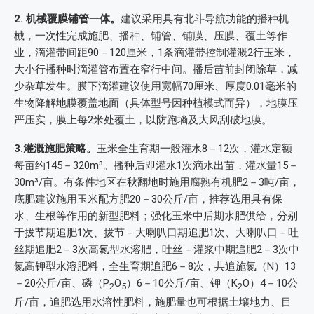
2
.
机械覆膜铺管一体。
建议采用具有北斗导航功能的播种机
械，一次性完成施肥、播种、铺管、铺膜、压膜、覆土等作
业，滴灌带间距90－120厘米，1条滴灌带控制灌溉2行玉米，
大小行播种时滴灌管布置在窄行中间。播后苗前封闭除草，减
少杂草发生。膜下滴灌建议使用宽幅70厘米、厚度0.01毫米的
生物降解地膜覆盖地面（具体型号因种植模式而异），地膜压
严压实，膜上每2米处覆土，以防跑墒及大风刮破地膜。
3
.
灌溉施肥策略。
玉米全生育期一般灌水8－12次，灌水定额
每亩约145－320m³。播种后即灌水1次滴水出苗，灌水量15－
30m³/亩。有条件地区在秋翻地时施用腐熟有机肥2－3吨/亩，
底肥建议施用玉米配方肥20－30公斤/亩，推荐选用具有保
水、生根等作用的新型肥料；强化玉米中后期水肥供给，分别
于拔节期追肥1次、拔节－大喇叭口期追肥1次、大喇叭口－吐
丝期追肥2－3次高氮型水溶肥，吐丝－灌浆中期追肥2－3次中
氮高钾型水溶肥料，全生育期追肥6－8次，共追施氮（N）13
－20公斤/亩、磷（P
O
）6－10公斤/亩、钾（K
O）4－10公
2
5
2
斤/亩，追肥选用水溶性肥料，施肥量也可根据土壤地力、目