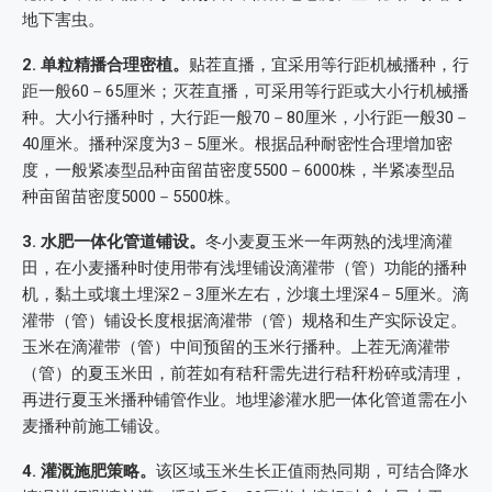
地下害虫。
2. 单粒精播合理密植。
贴茬直播，宜采用等行距机械播种，行
距一般60－65厘米；灭茬直播，可采用等行距或大小行机械播
种。大小行播种时，大行距一般70－80厘米，小行距一般30－
40厘米。播种深度为3－5厘米。根据品种耐密性合理增加密
度，一般紧凑型品种亩留苗密度5500－6000株，半紧凑型品
种亩留苗密度5000－5500株。
3. 水肥一体化管道铺设。
冬小麦夏玉米一年两熟的浅埋滴灌
田，在小麦播种时使用带有浅埋铺设滴灌带（管）功能的播种
机，黏土或壤土埋深2－3厘米左右，沙壤土埋深4－5厘米。滴
灌带（管）铺设长度根据滴灌带（管）规格和生产实际设定。
玉米在滴灌带（管）中间预留的玉米行播种。上茬无滴灌带
（管）的夏玉米田，前茬如有秸秆需先进行秸秆粉碎或清理，
再进行夏玉米播种铺管作业。地埋渗灌水肥一体化管道需在小
麦播种前施工铺设。
4. 灌溉施肥策略。
该区域玉米生长正值雨热同期，可结合降水