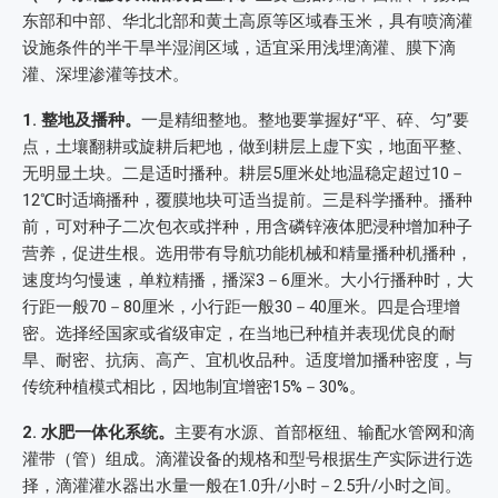
东部和中部、华北北部和黄土高原等区域春玉米，具有喷滴灌
设施条件的半干旱半湿润区域，适宜采用浅埋滴灌、膜下滴
灌、深埋渗灌等技术。
1. 整地及播种。
一是精细整地。整地要掌握好“平、碎、匀”要
点，土壤翻耕或旋耕后耙地，做到耕层上虚下实，地面平整、
无明显土块。二是适时播种。耕层5厘米处地温稳定超过10－
12℃时适墒播种，覆膜地块可适当提前。三是科学播种。播种
前，可对种子二次包衣或拌种，用含磷锌液体肥浸种增加种子
营养，促进生根。选用带有导航功能机械和精量播种机播种，
速度均匀慢速，单粒精播，播深3－6厘米。大小行播种时，大
行距一般70－80厘米，小行距一般30－40厘米。四是合理增
密。选择经国家或省级审定，在当地已种植并表现优良的耐
旱、耐密、抗病、高产、宜机收品种。适度增加播种密度，与
传统种植模式相比，因地制宜增密15%－30%。
2. 水肥一体化系统。
主要有水源、首部枢纽、输配水管网和滴
灌带（管）组成。滴灌设备的规格和型号根据生产实际进行选
择，滴灌灌水器出水量一般在1.0升/小时－2.5升/小时之间。