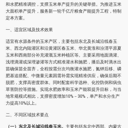
和水肥精准调控，支撑玉米单产提升的关键举措。为推进玉米
大面积单产提升，服务新一轮千亿斤粮食产能提升工程，特制
定本方案。
一、适宜区域及技术效果
适宜有水源条件的玉米产区，主要包括东北及长城沿线春玉
米、西北内陆灌区和沿黄灌区春玉米、华北黄淮和汾渭平原夏
玉米和西南部分补充灌溉玉米种植区等。主要采用地面滴灌、
浅埋滴灌或深埋渗灌等方式精准灌水和施肥，播后及时滴水出
苗确保苗全苗齐，全程按需分次均衡灌水施肥，氮钾后移、磷
肥基追搭配、中微量元素因需补需实现精准供应，确保后期不
脱肥，支撑高密度群体。同时配套科学选种、化控防倒和病虫
草害防控等措施。实现水肥效率和玉米产能双提升目标，与当
地常规模式相比，支撑密度增加10%－30%，单产和水分生产
力提高10%以上。
二、不同区域技术要点
（一）东北及长城沿线春玉米。
主要包括东北中西部、内蒙古