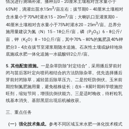
情况进行测墒补灌。播种后0－20厘米土壤相对含水量小于
3
65%时，滴灌出苗水15m
/亩左右；拔节期0－40厘米土壤相对
3
含水量小于70%时灌水15－20m
/亩；大喇叭口至灌浆期0－
3
40厘米土壤相对含水量小于75%时灌水20－25m
/亩。总养分
施用量建议为氮（N）15－18公斤/亩，磷（P
O
）6－8公斤/
2
5
亩，钾（K
O）8－10公斤/亩，其中70%－80%的氮肥及40%钾
2
肥分3－4次在拔节至灌浆期随水追施。石灰性土壤或缺锌地块
底施或水肥一体化追施一水硫酸锌2公斤/亩。
5. 其他配套措施。
一是杂草防除“封定结合”，采用播后芽前封
闭与苗后茎叶定向喷药相结合的方法防除杂草。优先选择播后
芽前封闭除草，减轻苗后除草压力。二是控旺防倒伏。玉米前
期控制氮肥施用量，避免植株徒长；在6－8展叶期科学喷施控
旺剂，缩短节间，增强抗倒伏能力。三是适时晚收，待籽粒乳
线基本消失、基部黑层出现后机械收获。
三、重点任务
（一）强化技术集成。
参考不同区域玉米水肥一体化技术模式