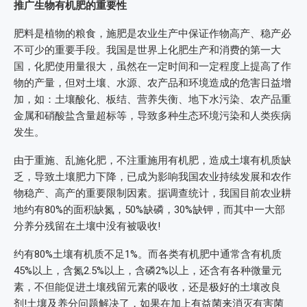
推广生物有机肥的重要性
肥料是植物的粮食，施肥是农业生产中保证作物高产、稳产必
不可少的重要手段。我国是世界上化肥生产和消费的第一大
国，化肥使用量很大，虽然在一定时间和一定程度上提高了作
物的产量，但对土壤、水源、农产品和环境造成的危害日益增
加，如：土壤酸化、板结、营养失衡、地下水污染、农产品重
金属和硝酸盐含量超标等，导致多种生态环境污染和人类疾病
发生。
由于重施、乱施化肥，不注重施用有机肥，造成土壤有机质缺
乏，导致土壤肥力下降，已成为影响我国农业持续发展和农作
物稳产、高产的重要限制因素。据调查统计，我国目前农业耕
地约有80%的面积缺氮，50%缺磷，30%缺钾，而其中一大部
分养分残留在土壤中没有被吸收!
约有80%土壤有机质不足1%。而各类有机肥中通常含有机质
45%以上，含氮2.5%以上，含磷2%以上，还含有各种微量元
素，不但能促进土壤残留元素的吸收，还是极好的土壤改良
剂!土壤及养分问题解决了，如果在加上有益菌来消灭有害菌