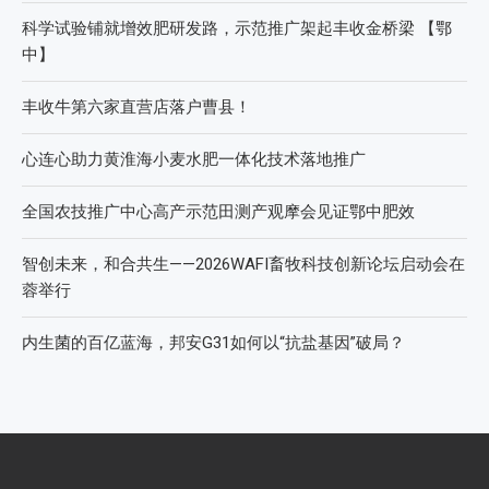
科学试验铺就增效肥研发路，示范推广架起丰收金桥梁 【鄂
中】
丰收牛第六家直营店落户曹县！
心连心助力黄淮海小麦水肥一体化技术落地推广
全国农技推广中心高产示范田测产观摩会见证鄂中肥效
智创未来，和合共生——2026WAFI畜牧科技创新论坛启动会在
蓉举行
内生菌的百亿蓝海，邦安G31如何以“抗盐基因”破局？