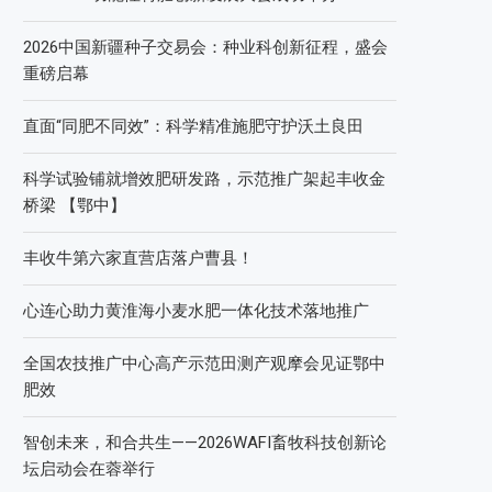
2026中国新疆种子交易会：种业科创新征程，盛会
重磅启幕
直面“同肥不同效”：科学精准施肥守护沃土良田
科学试验铺就增效肥研发路，示范推广架起丰收金
桥梁 【鄂中】
丰收牛第六家直营店落户曹县！
心连心助力黄淮海小麦水肥一体化技术落地推广
全国农技推广中心高产示范田测产观摩会见证鄂中
肥效
智创未来，和合共生——2026WAFI畜牧科技创新论
坛启动会在蓉举行