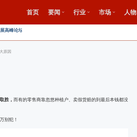
首页
要闻
行业
市场
人物
，盛会重磅启幕
田
大原因
取胜，
而有的零售商靠忽悠种植户、卖假货赔的到最后本钱都没
万别犯！