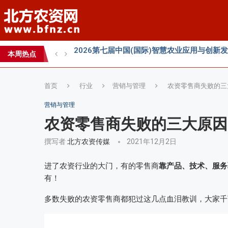
2026 SFA功能性特肥创新发展大会成功举办
2026中国新疆种子交易会：种业科创新征程
本周热点
直面“同肥不同效”：科学精准施肥守护沃土良
首页
行业
营销与管理
农资零售商失败的三
营销与管理
农资零售商失败的三大原因
撰写者
北方农资传媒
2021年12月2日
进了农资行业的大门，有的零售商
靠产品、技术、服务
有！
多数失败的农资零售商都犯过这几点血泪教训，大家千