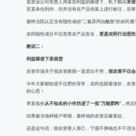
某农业公司负责人周某在利益的驱使下，私下购买
未登
至某杀虫剂内，但并没有在产品包装上进行标注，后将
最终法院认定含有隐性成份“二氯异丙虫酰胺”的农药属
农药隐性成分不仅危害农产品安全，
更是农药行业恶性
教训二：
利益驱使下卖假货
农资市场关于假农资新闻一直层出不穷，
假农资不仅会
今年大家都知道不仅肥价异常，农药也跟着涨价，农资
的心思！
李某低价
从不知名的小作坊进了一批“万能肥料”，
然后
结果被当地种植户举报，最终他的农资店被查处。
还是这句话：假农资害人害己，宁愿不挣钱也不干违法