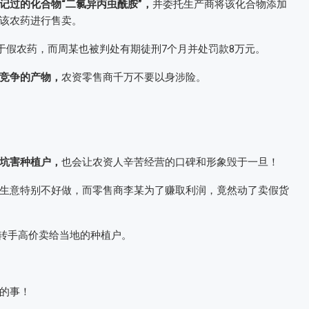
记过的化合物“二氯异丙虫酰胺”，
并委托生产商将该化合物添加
该农药进行售卖。
于假农药，而周某也被判处有期徒刑7个月并处罚款8万元。
竞争的产物，
农资零售商千万不要以身涉险。
坑害种植户，
也会让农资人辛苦经营的口碑和形象毁于一旦！
生意特别不好做，而零售商李某为了赚取利润，竟然动了卖假货
转手高价卖给当地的种植户。
的事！