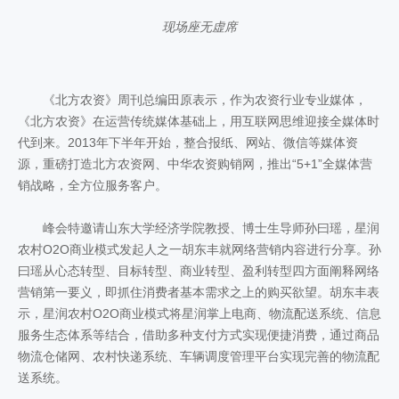
现场座无虚席
《北方农资》周刊总编田原表示，作为农资行业专业媒体，
《北方农资》在运营传统媒体基础上，用互联网思维迎接全媒体时
代到来。2013年下半年开始，整合报纸、网站、微信等媒体资
源，重磅打造北方农资网、中华农资购销网，推出“5+1”全媒体营
销战略，全方位服务客户。
峰会特邀请山东大学经济学院教授、博士生导师孙曰瑶，星润
农村O2O商业模式发起人之一胡东丰就网络营销内容进行分享。孙
曰瑶从心态转型、目标转型、商业转型、盈利转型四方面阐释网络
营销第一要义，即抓住消费者基本需求之上的购买欲望。胡东丰表
示，星润农村O2O商业模式将星润掌上电商、物流配送系统、信息
服务生态体系等结合，借助多种支付方式实现便捷消费，通过商品
物流仓储网、农村快递系统、车辆调度管理平台实现完善的物流配
送系统。