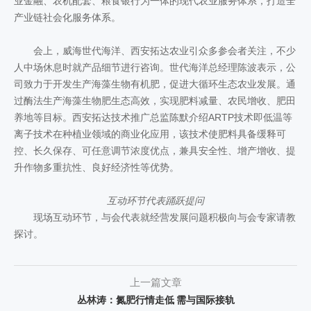
业金融、农机配套、粮食银行为一体的现代农业服务体系，打造全
产业链社会化服务体系。
会上，威海世代海洋、西安拓达农业引众多参会者关注，不少
人中场休息时就产品细节进行咨询。世代海洋总经理陈波表示，公
司致力于开发生产海藻生物有机肥，促进大循环生态农业发展。通
过酶法生产海藻生物肥生态高效，实现肥料减量、农民增收、肥田
养地等目标。西安拓达技术推广总监陈默介绍ARTP技术即低温等
离子技术在种植业领域的商业化应用，该技术使肥料具备缓释可
控、长久保存、可任意调节浓度优点，兼具安全性、增产增收、提
升作物多重抗性、良好经济性等优势。
互动环节代表踊跃提问
现场互动环节，与会代表就经营发展问题积极向与会专家请教
探讨。
上一篇文章
丛林涛：氮肥行情走低 需与国际接轨