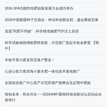
2026 SFA功能性特肥创新发展大会成功举办
2026中国新疆种子交易会：种业科创新征程，盛会重磅启幕
直面“同肥不同效”：科学精准施肥守护沃土良田
科学试验铺就增效肥研发路，示范推广架起丰收金桥梁 【鄂
中】
丰收牛第六家直营店落户曹县！
心连心助力黄淮海小麦水肥一体化技术落地推广
全国农技推广中心高产示范田测产观摩会见证鄂中肥效
智创未来，和合共生——2026WAFI畜牧科技创新论坛启动会在
蓉举行