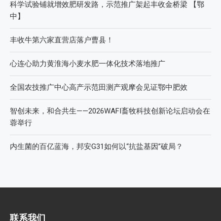
2026 SFA功能性特肥创新发展大会成功举办
2026中国新疆种子交易会：种业科创新征程，盛会重磅启幕
直面“同肥不同效”：科学精准施肥守护沃土良田
科学试验铺就增效肥研发路，示范推广架起丰收金桥梁 【鄂
中】
丰收牛第六家直营店落户曹县！
心连心助力黄淮海小麦水肥一体化技术落地推广
全国农技推广中心高产示范田测产观摩会见证鄂中肥效
智创未来，和合共生——2026WAFI畜牧科技创新论坛启动会在
蓉举行
内生菌的百亿蓝海，邦安G31如何以“抗盐基因”破局？