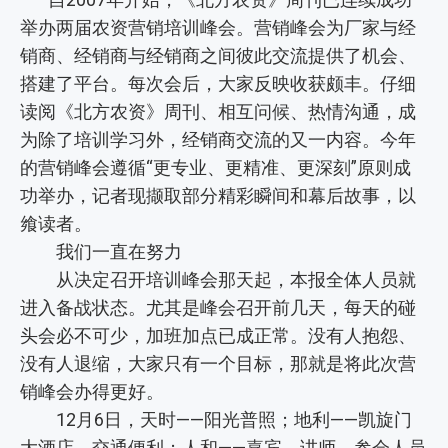
举办两届农资营销培训峰会。营销峰会为厂家与经
销商、经销商与经销商之间彼此交流提供了机会、
搭建了平台。每次会后，大家反映收获颇丰。仔细
读阅《北方农资》周刊、相互问候、热情沟通，成
为除了培训学习外，经销商交流的又一内容。今年
的营销峰会遵循“更专业、更精准、更深刻”原则成
功举办，记者现撷取部分精彩瞬间和幕后故事，以
飨读者。
我们一直在努力
从决定召开培训峰会那天起，本报全体人员就
进入备战状态。尤其是峰会召开前几天，每天的碰
头会必不可少，加班加点已成正常。没有人抱怨、
没有人退缩，大家只有一个目标，那就是将此次营
销峰会办得更好。
12月6日，天时——阳光普照；地利——凯旋门
大酒店，交通便利；人和——嘉宾、讲师、参会人员