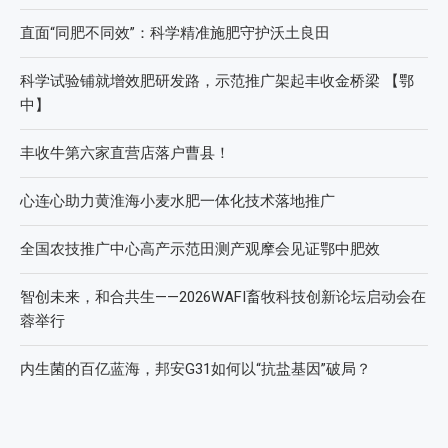
直面“同肥不同效”：科学精准施肥守护沃土良田
科学试验铺就增效肥研发路，示范推广架起丰收金桥梁 【鄂
中】
丰收牛第六家直营店落户曹县！
心连心助力黄淮海小麦水肥一体化技术落地推广
全国农技推广中心高产示范田测产观摩会见证鄂中肥效
智创未来，和合共生——2026WAFI畜牧科技创新论坛启动会在
蓉举行
内生菌的百亿蓝海，邦安G31如何以“抗盐基因”破局？