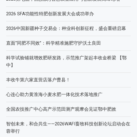
2026 SFA功能性特肥创新发展大会成功举办
2026中国新疆种子交易会：种业科创新征程，盛会重磅启幕
直面“同肥不同效”：科学精准施肥守护沃土良田
科学试验铺就增效肥研发路，示范推广架起丰收金桥梁 【鄂
中】
丰收牛第六家直营店落户曹县！
心连心助力黄淮海小麦水肥一体化技术落地推广
全国农技推广中心高产示范田测产观摩会见证鄂中肥效
智创未来，和合共生——2026WAFI畜牧科技创新论坛启动会在
蓉举行