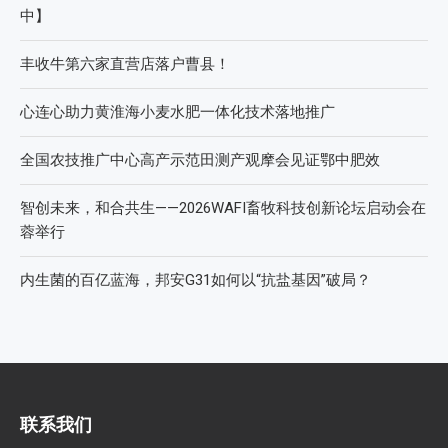
中】
丰收牛第六家直营店落户曹县！
心连心助力黄淮海小麦水肥一体化技术落地推广
全国农技推广中心高产示范田测产观摩会见证鄂中肥效
智创未来，和合共生——2026WAFI畜牧科技创新论坛启动会在
蓉举行
内生菌的百亿蓝海，邦安G31如何以“抗盐基因”破局？
联系我们