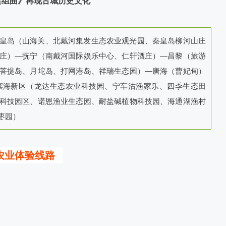
卖组曲》再现古城历史文化
皇岛（山海关、北戴河集发生态农业观光园、秦皇岛柳河山庄
庄）—抚宁（南戴河国际娱乐中心、仁轩酒庄）—昌黎（旅游
菩提岛、月坨岛、打网港岛、祥瑞生态园）—唐海（曹妃甸）
滨海新区（龙达生态农业科技园、宁车沽渔家乐、四季生态田
科技园区、诺恩渔业生态园、耐盐碱植物科技园、海通湖渔村
枣园）
农业体验线路