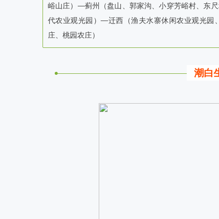
峪山庄）—蓟州（盘山、郭家沟、小穿芳峪村、东尺
代农业观光园）—迁西（渔夫水寨休闲农业观光园
庄、桃园农庄）
潮白