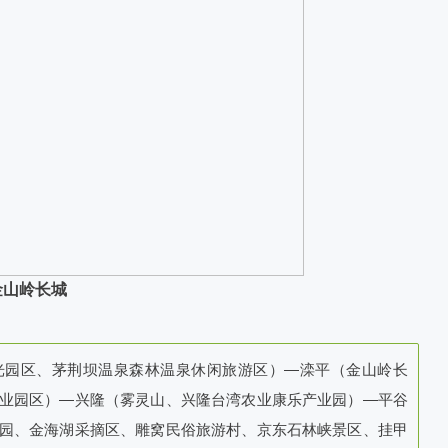
金山岭长城
光园区、茅荆坝温泉森林温泉休闲旅游区）—滦平（金山岭长
业园区）—兴隆（雾灵山、兴隆台湾农业康乐产业园）—平谷
园、金海湖采摘区、雕窝民俗旅游村、京东石林峡景区、挂甲