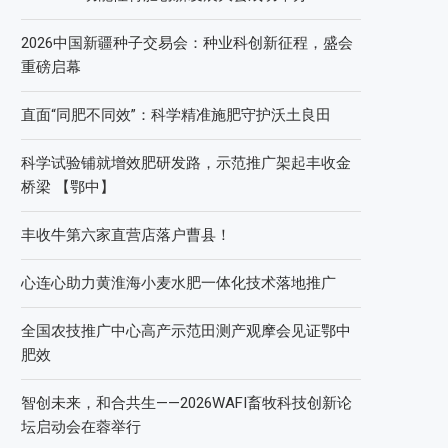
2026中国新疆种子交易会：种业科创新征程，盛会
重磅启幕
直面“同肥不同效”：科学精准施肥守护沃土良田
科学试验铺就增效肥研发路，示范推广架起丰收金
桥梁 【鄂中】
丰收牛第六家直营店落户曹县！
心连心助力黄淮海小麦水肥一体化技术落地推广
全国农技推广中心高产示范田测产观摩会见证鄂中
肥效
智创未来，和合共生——2026WAFI畜牧科技创新论
坛启动会在蓉举行