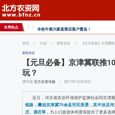
丰收牛第六家直营店落户曹县！
心连心助力黄淮海小麦水肥一体化技术落地推
本周热点
全国农技推广中心高产示范田测产观摩会见证
首页
行业
新型农业
【元旦必备】京津冀联
新型农业
【元旦必备】京津冀联推1
玩？
撰写者
北方农资传媒
2017年12月25日
近日，河北省农业环境保护监测站会同京津
线路，囊括京津冀70余县市区美景，其中涉及河
庄、酒庄等，
为人们旅游休闲度假提供了更多选