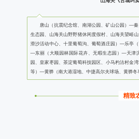
山海关《古城叫
唐山（抗震纪念馆、南湖公园、矿山公园）—秦
生态园、山海关山野野猪休闲度假村、山海关望峪山
滑沙活动中心、十里葡萄沟、葡萄酒庄园）—乐亭（
—东丽（大顺园林国际花卉、无暇生态园）—天津
园、皇家枣园、茶淀葡萄科技园区、小马杓沽村金湾
等）—黄骅（南大港湿地、中捷高尔夫球场、黄骅冬
精致