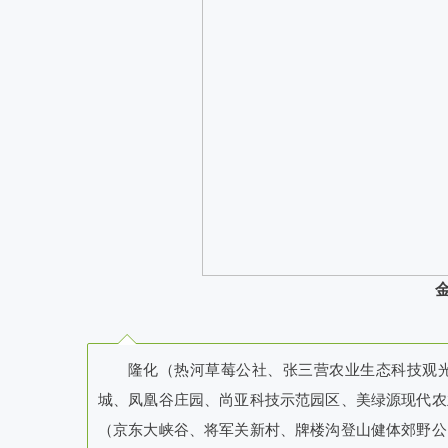
隆化（热河草莓公社、张三营农业生态科技观
城、凤凰谷庄园、尚亚科技示范园区、美绿源现代农
（京东大峡谷、将军关新村、牌楼沟登山健体郊野公