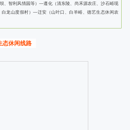
坝、智利风情园等）—遵化（清东陵、尚禾源农庄、沙石峪现
、白龙山度假村）—迁安（山叶口、白羊峪、德艺生态休闲农
生态休闲线路