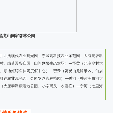
黑龙山国家森林公园
井儿沟现代农业观光园、赤城高科技农业示范园、大海陀农耕
村、绿茵溪谷庄园、山间别薯生态农场）—怀柔（北宅乡村大
、顺通虹鳟鱼休闲度假中心）—密云（雾灵山龙潭景区、仙居
顺达农业观光园、金叵罗迷宫种植园）—香河（香河潮白河大
（大唐泰泽康湿地公园、小辛码头、欢喜庄）—宁河（七里海
）