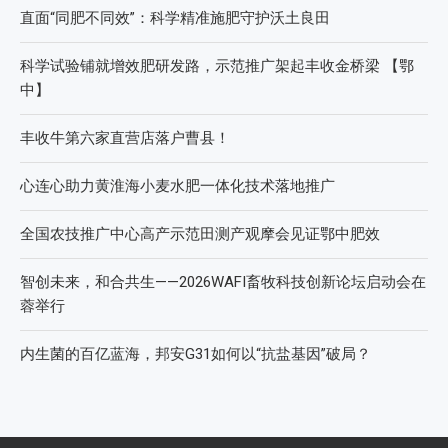
直面“同肥不同效”：科学精准施肥守护沃土良田
科学试验铺就增效肥研发路，示范推广架起丰收金桥梁 【鄂
中】
丰收牛第六家直营店落户曹县！
心连心助力黄淮海小麦水肥一体化技术落地推广
全国农技推广中心高产示范田测产观摩会见证鄂中肥效
智创未来，和合共生——2026WAFI畜牧科技创新论坛启动会在
蓉举行
内生菌的百亿蓝海，邦安G31如何以“抗盐基因”破局？