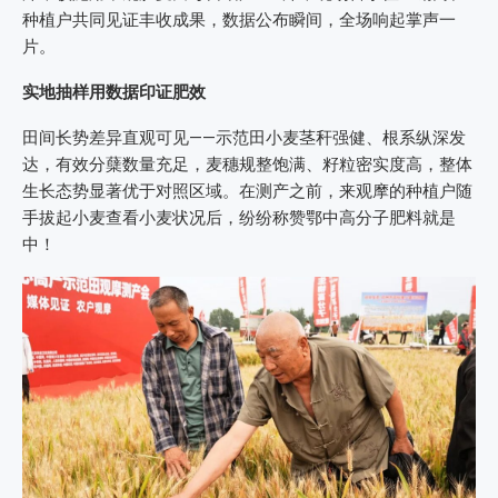
种植户共同见证丰收成果，数据公布瞬间，全场响起掌声一
片。
实地抽样用数据印证肥效
田间长势差异直观可见——示范田小麦茎秆强健、根系纵深发
达，有效分蘖数量充足，麦穗规整饱满、籽粒密实度高，整体
生长态势显著优于对照区域。在测产之前，来观摩的种植户随
手拔起小麦查看小麦状况后，纷纷称赞鄂中高分子肥料就是
中！