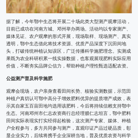
据了解，今年鄂中生态将开展二十场此类大型测产观摩活动，
目前已成功在河南方城、邓州举办两场。活动均以专家测产、
媒体见证、农户观摩的形式开展，现场取样、现场测产、真实
透明，鄂中生态借此将技术资源、优质产品深度下沉田间地
头，打破传统种植认知误区，广泛传播科学施肥理念。实测成
果既为农业科研积累一线实操数据，也客观展现肥料实际应用
价值，不断夯实品牌公信力，帮助种植户理性甄选适配农资。
公益测产普及科学施肥
观摩会现场，农户亲身查看田间长势、核验实测数据，示范田
种植户真切认可鄂中高分子增效肥料优异的提质增产成效，表
示其自家五百亩田地均选用该肥料，今后将持续信赖支持鄂中
生态。河南邓州市仁志农资商行总经理腊仁志坦言，鄂中肥料
田间实际表现实打实经得起检验，这次测产专家、媒体、种植
户全程参与，多方共同参与测产，直观印证产品过硬品质，彰
显企业实力，后续将携手企业深耕当地，普及优质农资与科学