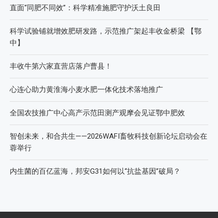
直面“同肥不同效”：科学精准施肥守护沃土良田
科学试验铺就增效肥研发路，示范推广架起丰收金桥梁 【鄂
中】
丰收牛第六家直营店落户曹县！
心连心助力黄淮海小麦水肥一体化技术落地推广
全国农技推广中心高产示范田测产观摩会见证鄂中肥效
智创未来，和合共生——2026WAFI畜牧科技创新论坛启动会在
蓉举行
内生菌的百亿蓝海，邦安G31如何以“抗盐基因”破局？