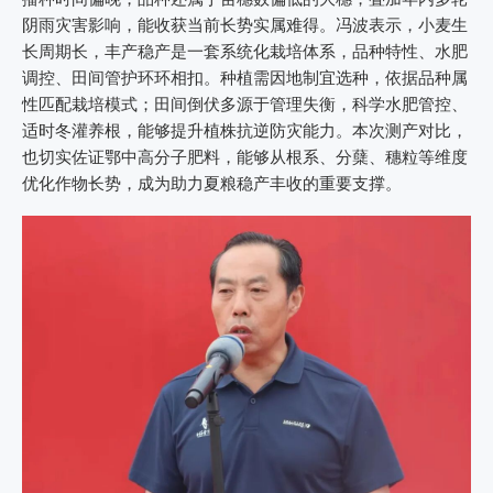
阴雨灾害影响，能收获当前长势实属难得。冯波表示，小麦生
长周期长，丰产稳产是一套系统化栽培体系，品种特性、水肥
调控、田间管护环环相扣。种植需因地制宜选种，依据品种属
性匹配栽培模式；田间倒伏多源于管理失衡，科学水肥管控、
适时冬灌养根，能够提升植株抗逆防灾能力。本次测产对比，
也切实佐证鄂中高分子肥料，能够从根系、分蘖、穗粒等维度
优化作物长势，成为助力夏粮稳产丰收的重要支撑。