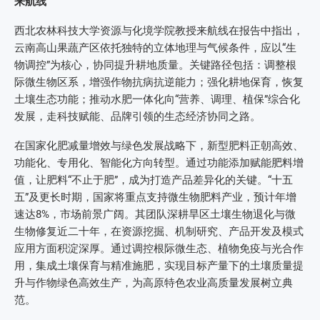
来航线
西北农林科技大学资源与化境学院教授来航线在报告中指出，
云南高山果蔬产区依托独特的立体地理与气候条件，应以“生
物调控”为核心，协同提升耕地质量。关键路径包括：调整根
际微生物区系，增强作物抗病抗逆能力；强化耕地保育，恢复
土壤生态功能；推动水肥一体化向“营养、调理、植保”综合化
发展，走科技赋能、品牌引领的生态经济协同之路。
在国家化肥减量增效与绿色发展战略下，新型肥料正朝高效、
功能化、专用化、智能化方向转型。通过功能添加赋能肥料增
值，让肥料“不止于肥”，成为打造产品差异化的关键。“十五
五”及更长时期，国家将重点支持微生物肥料产业，预计年增
速达8%，市场前景广阔。其团队深耕旱区土壤生物退化与微
生物修复近二十年，在资源挖掘、机制研究、产品开发及模式
应用方面积淀深厚。通过调控根际微生态、植物免疫与光合作
用，集成土壤保育与精准施肥，实现目标产量下的土壤质量提
升与作物绿色高效生产，为高原特色农业高质量发展树立典
范。