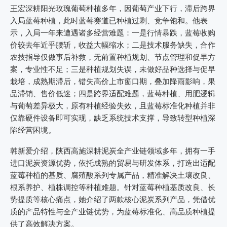
王宏深耕阳光玫瑰葡萄种植多年，因葡萄产业下行，滞后跨界
入局蓝莓种植，此时蓝莓赛道已种植过剩、竞争饱和。他表
示，入局一年来遭遇诸多经营难题：一是行情暴跌，蓝莓收购
价较去年近乎腰斩，收益大幅缩水；二是技术服务缺失，合作
农技指导仅做事后补救，无前置种植规划、节点管理和促早方
案，专业性不足；三是种植规划失误，未做好品种选择与促早
栽培，成熟期滞后，错失高价上市窗口期，叠加降雨影响，果
品滞销、售价低迷；四是跨界适配难题，蓝莓种植、用肥逻辑
与葡萄差异极大，原有种植经验失效，且蓝莓标准化种植并非
仅靠硬件设备即可实现，缺乏系统技术支撑，导致转型种植深
陷经营困境。
韩新爱介绍，陕西高施深耕泥炭全产业链领域多年，拥有一手
进口泥炭资源优势，依托成熟的贸易与研发体系，打造出适配
蓝莓种植的基质、腐殖酸系列专属产品，精准解决土壤改良、
根系养护、植株调控等种植难题。针对蓝莓种植基质改良、长
势提质等核心痛点，她介绍了两款核心泥炭系列产品，凭借优
质的产品特性与全产业链优势，为蓝莓标准化、高品质种植提
供了高效解决方案。