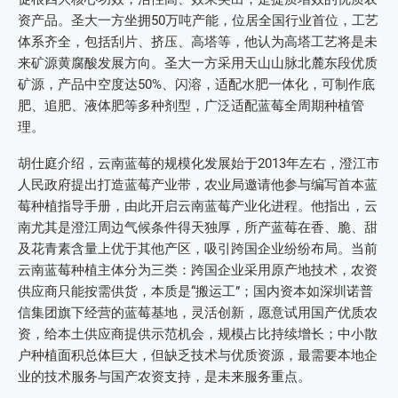
资产品。圣大一方坐拥50万吨产能，位居全国行业首位，工艺
体系齐全，包括刮片、挤压、高塔等，他认为高塔工艺将是未
来矿源黄腐酸发展方向。圣大一方采用天山山脉北麓东段优质
矿源，产品中空度达50%、闪溶，适配水肥一体化，可制作底
肥、追肥、液体肥等多种剂型，广泛适配蓝莓全周期种植管
理。
胡仕庭介绍，云南蓝莓的规模化发展始于2013年左右，澄江市
人民政府提出打造蓝莓产业带，农业局邀请他参与编写首本蓝
莓种植指导手册，由此开启云南蓝莓产业化进程。他指出，云
南尤其是澄江周边气候条件得天独厚，所产蓝莓在香、脆、甜
及花青素含量上优于其他产区，吸引跨国企业纷纷布局。当前
云南蓝莓种植主体分为三类：跨国企业采用原产地技术，农资
供应商只能按需供货，本质是“搬运工”；国内资本如深圳诺普
信集团旗下经营的蓝莓基地，灵活创新，愿意试用国产优质农
资，给本土供应商提供示范机会，规模占比持续增长；中小散
户种植面积总体巨大，但缺乏技术与优质资源，最需要本地企
业的技术服务与国产农资支持，是未来服务重点。