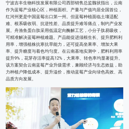
宁波吉丰生物科技发展有限公司西部销售总监魏状指出，云南
作为蓝莓产业核心区，种植面积、产量与产值均居全国首位，
红河州更是中国蓝莓出口第一州。但蓝莓种植面临土壤适配
难、根系吸收弱、抗逆性差、品质提升难等痛点，制约产业发
展。舟渔鱼蛋白肽采用低温定向酶解工艺，小分子肽易吸收，
可精准解决蓝莓种植难题。产品能促进须根生长、提升肥料利
用率，增强植株抗寒抗旱能力，还可提高坐果率、增加大果
率、提升糖度与着色均匀度。在云南基地实测中，肥料利用率
提升9%，花芽存活率提高12%，大果率、转色率均显著提升。
该方案契合云南蓝莓产业升级需求，兼顾经济与生态效益，助
力种植户降低成本、提升溢价，推动蓝莓产业向绿色高效、高
品质方向发展。