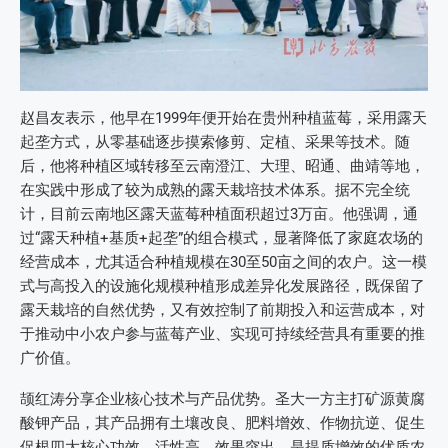
赵昌友表示，他早在1999年便开始在贵州种植蓝莓，采用露天
起垄方式，从零基础逐步摸索修剪、定植、采果等技术。随
后，他将种植区域转移至云南澄江、大理、昭通、曲靖等地，
在实践中形成了较为成熟的露天栽培技术体系。据不完全统
计，目前云南地区露天蓝莓种植面积超过3万亩。他强调，通
过“露天种植+基质+起垄”的组合模式，显著降低了家庭农场的
经营成本，尤其适合种植规模在30至50亩之间的农户。这一模
式与高投入的设施化规模种植形成差异化发展路径，既保留了
露天栽培的自然优势，又有效控制了前期投入和运营成本，对
于推动中小农户参与蓝莓产业、实现可持续经营具有重要的推
广价值。
颉红涛分享企业核心技术与产品优势。圣大一方主打矿源黄腐
酸钾产品，其产品拥有土壤改良、肥料增效、作物抗逆、促生
促根四大核心功效，活性高、效果突出，是提质增效的优质农