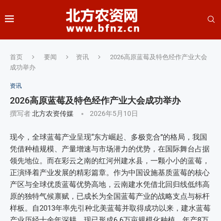
首页
要闻
资讯
2026高原蓝莓及特色经作产业大会
成功举办
资讯
2026高原蓝莓及特色经作产业大会成功举办
撰写者
北方农资传媒
2026年5月10日
现今，全球蓝莓产业呈现“东方崛起、多极竞合”的格局，我国
凭借种植规模、产量增速与市场潜力的优势，在国际舞台占据
领先地位。而在彩云之南的红河州建水县，一颗小小的蓝莓，
正演绎着产业发展的精彩篇章。作为中国设施基质蓝莓的核心
产区与全球优质蓝莓优势高地，云南建水凭借北回归线低纬高
原的独特气候禀赋，已成长为全国蓝莓产业的战略支点与标杆
样板。自2013年率先引种北美蓝莓并取得成功以来，建水蓝莓
产业历经十余年深耕，现已形成6.6万亩规模化种植、年产8万