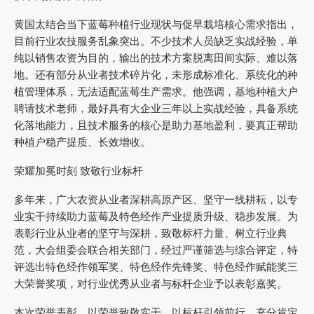
黄国太结合当下蓝莓种植行业现状与促早栽培核心需求指出，
目前行业农技服务乱象突出。不少技术人员缺乏实战经验，单
纯以销售农资为目的，输出的技术方案脱离田间实际、难以落
地。还有部分从业者技术碎片化，未形成标准化、系统化的种
植管理体系，无法适配蓝莓生产需求。他强调，基地种植大户
聘请技术老师，最好具有大企业三年以上实战经验，具备系统
化落地能力，且技术服务的核心是助力基地盈利，要真正帮助
种植户稳产提质、长效增收。
荣耀加冕时刻 致敬行业标杆
多年来，广大农资从业者深耕高原产区、坚守一线耕耘，以专
业实干持续助力蓝莓及特色经作产业提质升级、稳步发展。为
表彰行业从业者的坚守与深耕，致敬标杆力量、树立行业典
范，大会组委会联合相关部门，经过严谨筛选与综合评定，特
评选出特色经作领军奖、特色经作先锋奖、特色经作赋能奖三
大荣誉奖项，对行业优秀从业者与标杆企业予以表彰嘉奖。
本次荣誉表彰，以荣誉致敬实干，以标杆引领前行，充分肯定