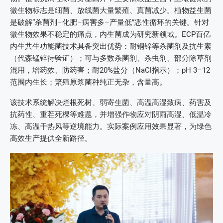
微生物标志是细菌、放线菌大量繁殖、真菌减少。植物益生菌
是破解“杀菌剂–化肥–病害多–产量低”恶性循环的关键。针对
微生物效果不稳定的痛点，内生菌成为研究新领域。ECP百亿
内生共生功能菌技术具备突出优势：耐铜锌等杀菌剂及抗生素
（代森锰锌待验证）；可与多数杀菌剂、杀虫剂、部分除草剂
混用，增药效、防药害；耐20%盐分（NaCl指示）；pH 3–12
范围内生长；繁殖原浆菌种纯正无杂，含量高。
该技术系统解决烂根死树、弱寄生菌、高温高湿致病、药害及
抗药性、重茬死棵等难题，并增强作物应对阴雨高湿、低温冷
冻、高温干热风等逆境能力。实际案例应用效果显著，为绿色
高效生产提供全新路径。