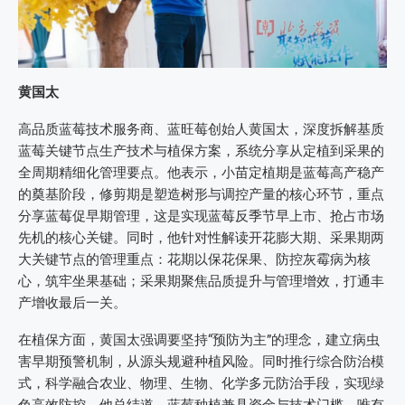
黄国太
高品质蓝莓技术服务商、蓝旺莓创始人黄国太，深度拆解基质
蓝莓关键节点生产技术与植保方案，系统分享从定植到采果的
全周期精细化管理要点。他表示，小苗定植期是蓝莓高产稳产
的奠基阶段，修剪期是塑造树形与调控产量的核心环节，重点
分享蓝莓促早期管理，这是实现蓝莓反季节早上市、抢占市场
先机的核心关键。同时，他针对性解读开花膨大期、采果期两
大关键节点的管理重点：花期以保花保果、防控灰霉病为核
心，筑牢坐果基础；采果期聚焦品质提升与管理增效，打通丰
产增收最后一关。
在植保方面，黄国太强调要坚持“预防为主”的理念，建立病虫
害早期预警机制，从源头规避种植风险。同时推行综合防治模
式，科学融合农业、物理、生物、化学多元防治手段，实现绿
色高效防控。他总结道，蓝莓种植兼具资金与技术门槛，唯有