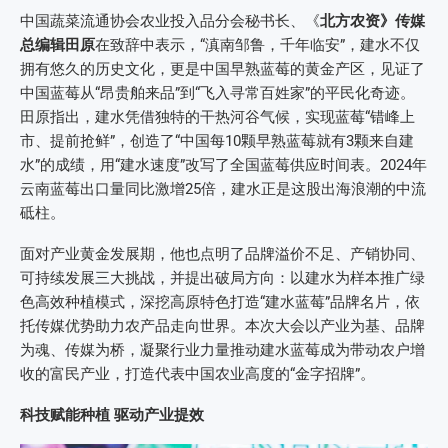
中国蔬菜流通协会农业投入品分会秘书长、《
北方农资
》
传媒
总编辑田原
在致辞中表示，“滇南邹鲁，千年临安”，建水不仅
拥有悠久的历史文化，更是中国早熟蓝莓的黄金产区，见证了
中国蓝莓从“昂贵舶来品”到“飞入寻常百姓家”的平民化奇迹。
田原指出，建水凭借独特的干热河谷气候，实现蓝莓“错峰上
市、提前抢鲜”，创造了“中国每10颗早熟蓝莓就有3颗来自建
水”的成绩，用“建水速度”改写了全国蓝莓供应时间表。2024年
云南蓝莓出口量同比激增25倍，建水正是这股出海浪潮的中流
砥柱。
面对产业黄金发展期，他也点明了品牌溢价不足、产销协同、
可持续发展三大挑战，并提出破局方向：以建水为样本推广绿
色高效种植模式，深挖高原特色打造“建水蓝莓”品牌名片，依
托传媒优势助力农产品走向世界。本次大会以产业为基、品牌
为魂、传媒为桥，凝聚行业力量推动建水蓝莓成为带动农户增
收的富民产业，打造代表中国农业高度的“金字招牌”。
科技赋能种植 驱动产业提效