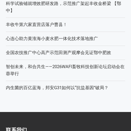
科学试验铺就增效肥研发路，示范推广架起丰收金桥梁 【鄂
中】
丰收牛第六家直营店落户曹县！
心连心助力黄淮海小麦水肥一体化技术落地推广
全国农技推广中心高产示范田测产观摩会见证鄂中肥效
智创未来，和合共生——2026WAFI畜牧科技创新论坛启动会在
蓉举行
内生菌的百亿蓝海，邦安G31如何以“抗盐基因”破局？
联系我们