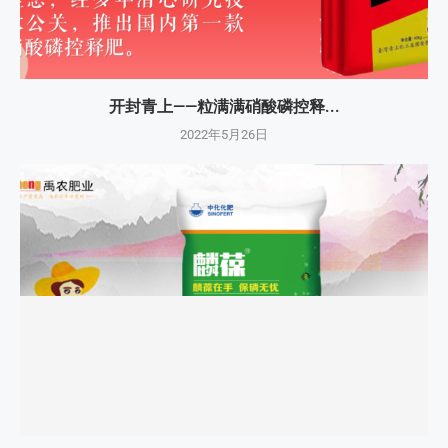
开封青上——粒满满硝酸磷控释...
2022年5月26日