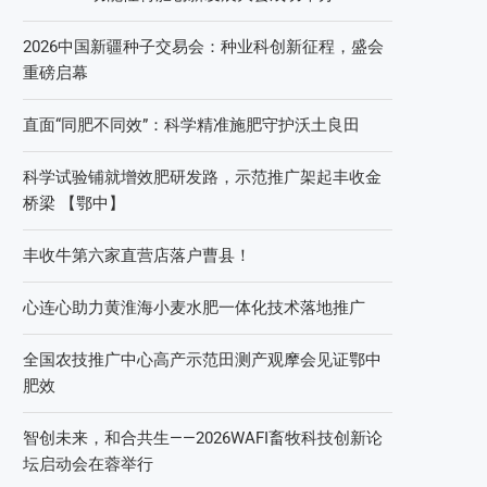
2026中国新疆种子交易会：种业科创新征程，盛会
重磅启幕
直面“同肥不同效”：科学精准施肥守护沃土良田
科学试验铺就增效肥研发路，示范推广架起丰收金
桥梁 【鄂中】
丰收牛第六家直营店落户曹县！
心连心助力黄淮海小麦水肥一体化技术落地推广
全国农技推广中心高产示范田测产观摩会见证鄂中
肥效
智创未来，和合共生——2026WAFI畜牧科技创新论
坛启动会在蓉举行