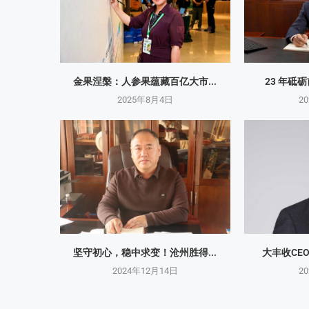
金果涅槃：人参果蕴藏百亿大市...
23 年砥
2025年8月4日
2
坚守初心，稳中求变！沧州胜得...
大丰收CE
2024年12月14日
2