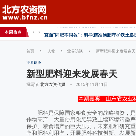
直面“同肥不同效”：科学精准施肥守护沃土良
科学试验铺就增效肥研发路，示范推广架起丰
本周热点
丰收牛第六家直营店落户曹县！
首页
人物
业界访谈
新型肥料迎来发展春天
业界访谈
新型肥料迎来发展春天
撰写者
北方农资传媒
2015年11月11日
本期嘉宾：山东省农业
肥料是保障国家粮食安全的战略物资，是实
作物高产，大量使用化肥导致土壤环境污染严
保护、粮食增产的巨大压力，未来肥料研究重
率和肥料利用率，开展肥料科技创新、发展新