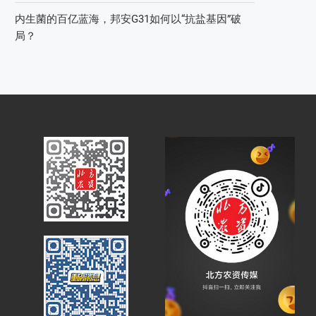
内生菌的百亿蓝海，邦安G31如何以“抗盐基因”破
局？