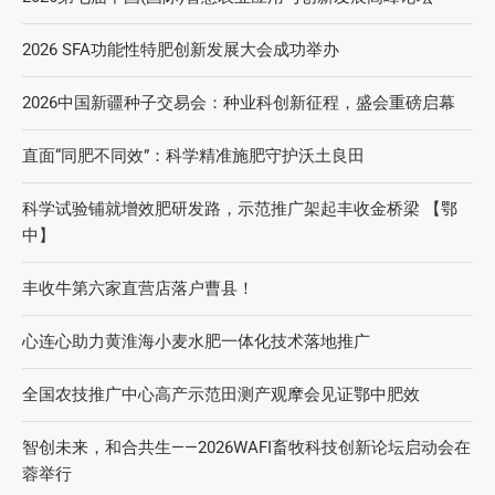
2026 SFA功能性特肥创新发展大会成功举办
2026中国新疆种子交易会：种业科创新征程，盛会重磅启幕
直面“同肥不同效”：科学精准施肥守护沃土良田
科学试验铺就增效肥研发路，示范推广架起丰收金桥梁 【鄂
中】
丰收牛第六家直营店落户曹县！
心连心助力黄淮海小麦水肥一体化技术落地推广
全国农技推广中心高产示范田测产观摩会见证鄂中肥效
智创未来，和合共生——2026WAFI畜牧科技创新论坛启动会在
蓉举行