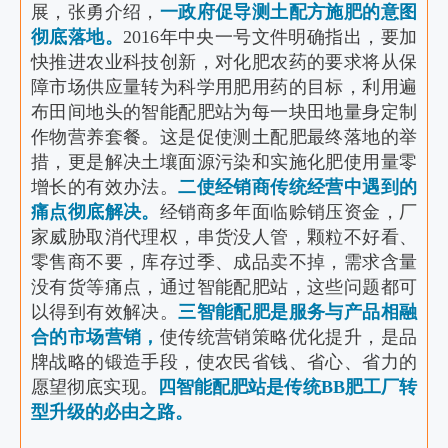
展，张勇介绍，
一政府促导测土配方施肥的意图
彻底落地。
2016年中央一号文件明确指出，要加
快推进农业科技创新，对化肥农药的要求将从保
障市场供应量转为科学用肥用药的目标，利用遍
布田间地头的智能配肥站为每一块田地量身定制
作物营养套餐。这是促使测土配肥最终落地的举
措，更是解决土壤面源污染和实施化肥使用量零
增长的有效办法。
二使经销商传统经营中遇到的
痛点彻底解决。
经销商多年面临赊销压资金，厂
家威胁取消代理权，串货没人管，颗粒不好看、
零售商不要，库存过季、成品卖不掉，需求含量
没有货等痛点，通过智能配肥站，这些问题都可
以得到有效解决。
三智能配肥是服务与产品相融
合的市场营销，
使传统营销策略优化提升，是品
牌战略的锻造手段，使农民省钱、省心、省力的
愿望彻底实现。
四智能配肥站是传统BB肥工厂转
型升级的必由之路。