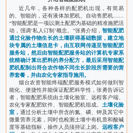
近几年，各种各样的配肥机出现，有简易
的、智能的，还有液体加肥机、自动售肥机……
“智能配肥是一项以测土配肥为基础的精准施肥活
动，强调‘私人订制’概念。”张勇介绍，
智能配肥
通过化验作物生长的土壤获得基础数据，建立地
块专属的土壤信息卡，由互联网传递至智能配肥
服务站，然后由智能配肥服务站的计算机专家系
统精确计算出肥料的养分配方，最后采用智能配
肥机配制出符合农作物不同生长阶段所需要的营
养套餐，并由农化专家指导施用。
烟台农资智能终端配肥服务模式如何做到智
能化、便捷性并能保证配肥科学性，张勇告诉记
者，智能配肥系统由土壤化验室、远程客户端、
农化专家配肥软件、智能配肥机组成。
土壤化验
室，
通过分析土壤中所含的氮、磷、钾及其它中
微量营养元素，同时也检测土壤中有机质和酸碱
度等基础指标，操作人员须持证上岗。
远程客户