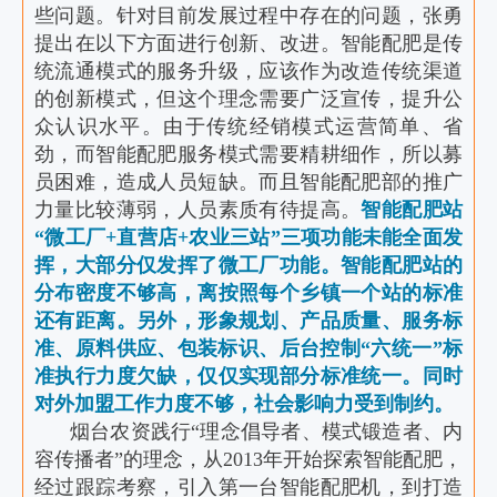
些问题。针对目前发展过程中存在的问题，张勇
提出在以下方面进行创新、改进。智能配肥是传
统流通模式的服务升级，应该作为改造传统渠道
的创新模式，但这个理念需要广泛宣传，提升公
众认识水平。由于传统经销模式运营简单、省
劲，而智能配肥服务模式需要精耕细作，所以募
员困难，造成人员短缺。而且智能配肥部的推广
力量比较薄弱，人员素质有待提高。
智能配肥站
“微工厂+直营店+农业三站”三项功能未能全面发
挥，大部分仅发挥了微工厂功能。智能配肥站的
分布密度不够高，离按照每个乡镇一个站的标准
还有距离。另外，形象规划、产品质量、服务标
准、原料供应、包装标识、后台控制“六统一”标
准执行力度欠缺，仅仅实现部分标准统一。同时
对外加盟工作力度不够，社会影响力受到制约。
烟台农资践行“理念倡导者、模式锻造者、内
容传播者”的理念，从2013年开始探索智能配肥，
经过跟踪考察，引入第一台智能配肥机，到打造