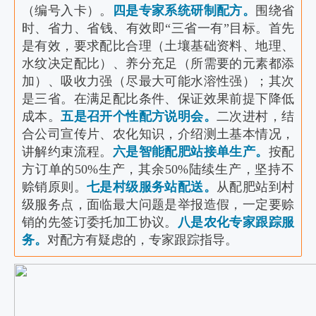
（编号入卡）。
四是专家系统研制配方。
围绕省
时、省力、省钱、有效即“三省一有”目标。首先
是有效，要求配比合理（土壤基础资料、地理、
水纹决定配比）、养分充足（所需要的元素都添
加）、吸收力强（尽最大可能水溶性强）；其次
是三省。在满足配比条件、保证效果前提下降低
成本。
五是召开个性配方说明会。
二次进村，结
合公司宣传片、农化知识，介绍测土基本情况，
讲解约束流程。
六是智能配肥站接单生产。
按配
方订单的50%生产，其余50%陆续生产，坚持不
赊销原则。
七是村级服务站配送。
从配肥站到村
级服务点，面临最大问题是举报造假，一定要赊
销的先签订委托加工协议。
八是农化专家跟踪服
务。
对配方有疑虑的，专家跟踪指导。