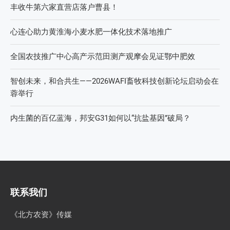
直面“同肥不同效”：科学精准施肥守护沃土良田
科学试验铺就增效肥研发路，示范推广架起丰收金桥梁 【鄂
中】
丰收牛第六家直营店落户曹县！
心连心助力黄淮海小麦水肥一体化技术落地推广
全国农技推广中心高产示范田测产观摩会见证鄂中肥效
智创未来，和合共生——2026WAFI畜牧科技创新论坛启动会在
蓉举行
内生菌的百亿蓝海，邦安G31如何以“抗盐基因”破局？