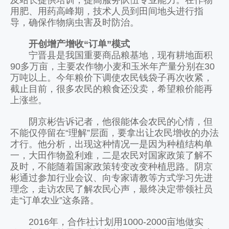
及站长提供培训，提高服务队伍专业能力。在作物
用肥、用药高峰期，技术人员到田间地头进行指
导，确保作物病虫害及时防治。
开创增产增收“订单”模式
宁晋县是我国重要商品粮基地，现有耕地面积
90多万亩，主要农作物小麦和玉米年产量分别在30
万吨以上。今年粮价下调使农民钱袋子再次收紧，
截止目前，很多农民的粮食还没卖，希望粮价能再
上涨些。
阴京彬告诉记者，他很能体会农民的心情，但
不能仅停留在“理解”层面，要拿出让农民增收的办法
才行。他分析，出现这种情况一是因为种植结构单
一，大田作物盈利难，二是农民对国家政策了解不
及时，不能随着国家政策转变改变种植思路。阴京
彬通过参加行业会议、向专家请教等方式学习先进
理念，走访农民了解农民心声，最终决定带领社员
走“订单农业”这条路。
2016年，合作社计划用1000-2000亩地做实