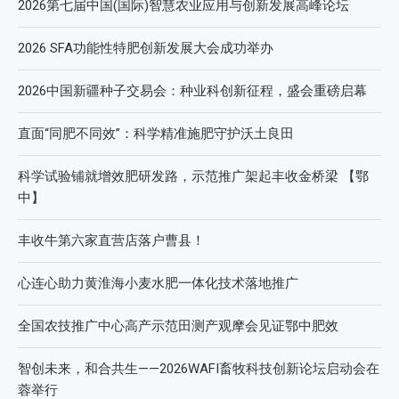
2026第七届中国(国际)智慧农业应用与创新发展高峰论坛
2026 SFA功能性特肥创新发展大会成功举办
2026中国新疆种子交易会：种业科创新征程，盛会重磅启幕
直面“同肥不同效”：科学精准施肥守护沃土良田
科学试验铺就增效肥研发路，示范推广架起丰收金桥梁 【鄂
中】
丰收牛第六家直营店落户曹县！
心连心助力黄淮海小麦水肥一体化技术落地推广
全国农技推广中心高产示范田测产观摩会见证鄂中肥效
智创未来，和合共生——2026WAFI畜牧科技创新论坛启动会在
蓉举行