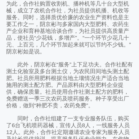
为此，合作社购置收割机、播种机等几十台大型机
械，成立了农机合作社，为社员提供机播、机收等
服务。同时，选择质优价廉的农业生产资料也是主
要工作之一，阴京彬与多家国内大型肥料、农药生
产企业和育种基地洽谈合作，为社员提供高质量产
品，使社员“少花钱，多增产”。“一个环节少花几十
元、上百元，几个环节加起来就可以节约不少钱。”
阴京彬如是说。
此外，阴京彬在“服务”上下足功夫。合作社配有
测土化验室及多台测土仪，为农民田间地头测土配
肥。社员所用肥料根据当地土壤情况生产适合当地
施用的测土配方肥。产品原料由大型肥料企业提
供，确保质量。社员使用合作社测土配方的肥料，
免费赠送一季三次农药及喷药服务。种子享受出厂
价格，做到“种肥不贵，农药免费”。
同时，合作社组建了一支专业服务队伍，购买
了6台飞机喷药器械，宣传人员8人，一线服务人员
12人。此外，合作社定期邀请农业专家为服务人员