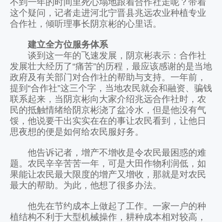
不到一年的时间里死心塌地跟着合作社走呢？带着
这个疑问，记者走进河北宁晋县兆远农业种植专业
合作社，倾听理事长阴京彬的心里话。
建立全方位服务体系
谈到这一年的飞速发展，阴京彬表示：合作社
发展壮大经历了“痛苦”的历程，最应该感谢的是当地
政府及有关部门对合作社的帮助与支持。一年前，
提到“合作社”这三个字，当地农民就会和融资、骗钱
联系起来，当阴京彬向大家介绍兆远合作社时，农
民的抵触情绪给阴京彬浇了盆冷水，但是他没有气
馁，他说要干出实实在在的事让农民看到，让他日
思夜想的便是如何给农民服好务。
他告诉记者，增产不增收是令农民最困惑的难
题。农民辛辛苦苦一年，可是大田作物利润低，如
果能让农民最大限度的增产又增收，那就是对农民
最大的帮助。为此，他想了很多办法。
他先在节约成本上做起了工作。一家一户的种
植结构不利于大型机械操作，耕种成本相对较高，