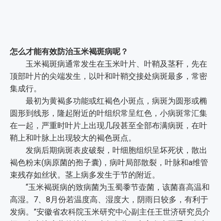
怎么才能有效防治玉米褐斑病呢？
玉米褐斑病通常发生在玉米叶片、叶鞘及茎秆，先在
顶部叶片的尖端发生，以叶和叶鞘交接处病斑最多，常密
集成行。
最初为黄褐多功能或红褐色小斑点，病斑为圆形或椭
圆形到线形，隆起附近的叶组织常呈红色，小病斑常汇集
在一起，严重时叶片上出现几段甚至全部布满病斑，在叶
鞘上和叶脉上出现较大的褐色斑点。
发病后期病斑表皮破裂，叶细胞组织呈坏死状，散出
褐色粉末(病原菌的孢子囊)，病叶局部散裂，叶脉和a维管
束残存如丝状。茎上病多发生于节的附近。
“玉米褐斑病的致病菌为玉蜀黍节壶菌，该菌喜高温和
高湿。7、8月份若温度高、湿度大，阴雨日较多，有利于
发病。”安徽省农科院玉米研究中心副主任王世济研究员介