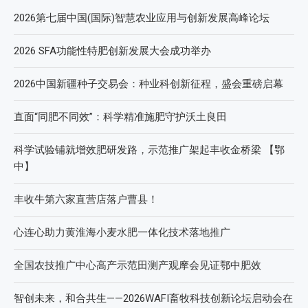
2026第七届中国(国际)智慧农业应用与创新发展高峰论坛
2026 SFA功能性特肥创新发展大会成功举办
2026中国新疆种子交易会：种业科创新征程，盛会重磅启幕
直面“同肥不同效”：科学精准施肥守护沃土良田
科学试验铺就增效肥研发路，示范推广架起丰收金桥梁 【鄂
中】
丰收牛第六家直营店落户曹县！
心连心助力黄淮海小麦水肥一体化技术落地推广
全国农技推广中心高产示范田测产观摩会见证鄂中肥效
智创未来，和合共生——2026WAFI畜牧科技创新论坛启动会在