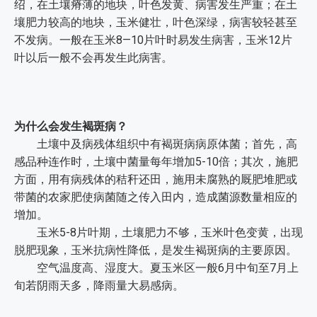
绍，在土壤瘠薄的地块，叶色发黄、病害发生严重；在土
壤肥力较高的地块，玉米健壮，叶色深绿，病害较轻甚至
不发病。一般在玉米8—10片叶时易发生病害，玉米12片
叶以后一般不会再发生此病害。
为什么会发生褐斑病？
土壤中及病残体组织中有褐斑病病原体菌；首先，高
感品种连作时，土壤中菌量每年增加5-10倍；其次，施肥
方面，用有病残体的秸秆还田，施用未腐熟的厩肥堆肥或
带菌的农家肥使病菌随之传入田内，造成菌源数量相应的
增加。
玉米5-8片叶期，土壤肥力不够，玉米叶色变黄，出现
脱肥现象，玉米抗病性降低，是发生褐斑病的主要原因。
空气温度高、湿度大。夏玉米区一般6月中旬至7月上
旬若阴雨天多，降雨量大易感病。