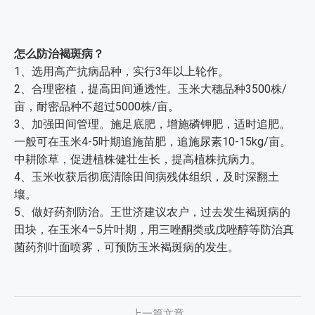
怎么防治褐斑病？
1、选用高产抗病品种，实行3年以上轮作。
2、合理密植，提高田间通透性。玉米大穗品种3500株/
亩，耐密品种不超过5000株/亩。
3、加强田间管理。施足底肥，增施磷钾肥，适时追肥。
一般可在玉米4-5叶期追施苗肥，追施尿素10-15kg/亩。
中耕除草，促进植株健壮生长，提高植株抗病力。
4、玉米收获后彻底清除田间病残体组织，及时深翻土
壤。
5、做好药剂防治。王世济建议农户，过去发生褐斑病的
田块，在玉米4—5片叶期，用三唑酮类或戊唑醇等防治真
菌药剂叶面喷雾，可预防玉米褐斑病的发生。
上一篇文章