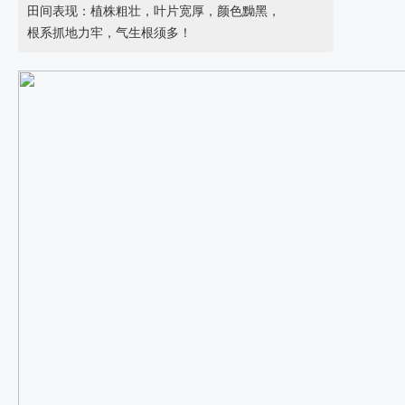
田间表现：植株粗壮，叶片宽厚，颜色黝黑，
根系抓地力牢，气生根须多！