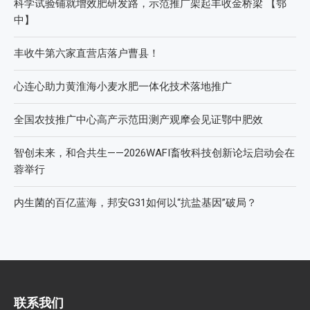
科学试验铺就增效肥研发路，示范推广架起丰收金桥梁 【鄂
中】
丰收牛第六家直营店落户曹县！
心连心助力黄淮海小麦水肥一体化技术落地推广
全国农技推广中心高产示范田测产观摩会见证鄂中肥效
智创未来，和合共生——2026WAFI畜牧科技创新论坛启动会在
蓉举行
内生菌的百亿蓝海，邦安G31如何以“抗盐基因”破局？
联系我们