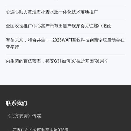
心连心助力黄淮海小麦水肥一体化技术落地推广
全国农技推广中心高产示范田测产观摩会见证鄂中肥效
智创未来，和合共生——2026WAFI畜牧科技创新论坛启动会在
蓉举行
内生菌的百亿蓝海，邦安G31如何以“抗盐基因”破局？
联系我们
《北方农资》传媒
石家庄市长安区和平东路336号