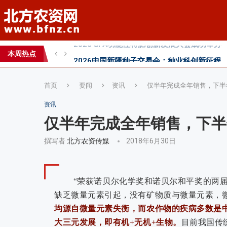
2026中国新疆种子交易会：种业科创新征程
直面“同肥不同效”：科学精准施肥守护沃土良
科学试验铺就增效肥研发路，示范推广架起丰
本周热点
丰收牛第六家直营店落户曹县！
首页
要闻
资讯
仅半年完成全年销售，下半
资讯
仅半年完成全年销售，下半
撰写者
北方农资传媒
2018年6月30日
“荣获诺贝尔化学奖和诺贝尔和平奖的
两届
缺乏微量元素引起，没有矿物质与微量元素，
均源自微量元素失衡，而农作物的疾病多数是
大三元发展，即有机+无机+生物。
目前我国传