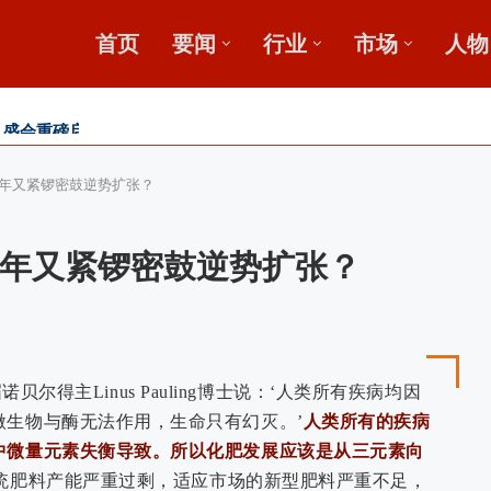
首页
要闻
行业
市场
人物
，盛会重磅启幕
田
收金桥梁 【鄂中】
年又紧锣密鼓逆势扩张？
年又紧锣密鼓逆势扩张？
诺贝尔得主Linus Pauling博士说：‘人类所有疾病均因
微生物与酶无法作用，生命只有幻灭。’
人类所有的疾病
中微量元素失衡导致。所以化肥发展应该是从三元素向
统肥料产能严重过剩，适应市场的新型肥料严重不足，