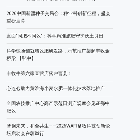
2026中国新疆种子交易会：种业科创新征程，盛会
重磅启幕
直面“同肥不同效”：科学精准施肥守护沃土良田
科学试验铺就增效肥研发路，示范推广架起丰收金
桥梁 【鄂中】
丰收牛第六家直营店落户曹县！
心连心助力黄淮海小麦水肥一体化技术落地推广
全国农技推广中心高产示范田测产观摩会见证鄂中
肥效
智创未来，和合共生——2026WAFI畜牧科技创新论
坛启动会在蓉举行