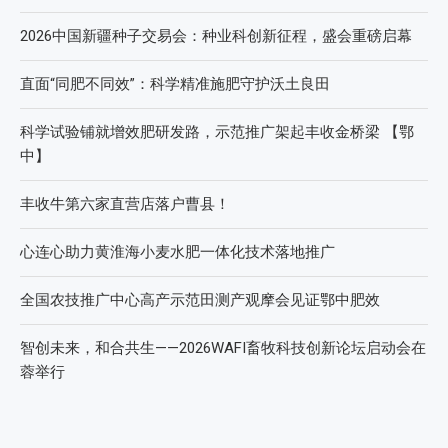
2026中国新疆种子交易会：种业科创新征程，盛会重磅启幕
直面“同肥不同效”：科学精准施肥守护沃土良田
科学试验铺就增效肥研发路，示范推广架起丰收金桥梁 【鄂
中】
丰收牛第六家直营店落户曹县！
心连心助力黄淮海小麦水肥一体化技术落地推广
全国农技推广中心高产示范田测产观摩会见证鄂中肥效
智创未来，和合共生——2026WAFI畜牧科技创新论坛启动会在
蓉举行