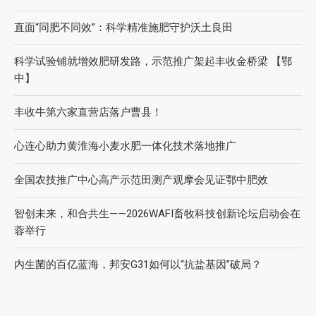
直面“同肥不同效”：科学精准施肥守护沃土良田
科学试验铺就增效肥研发路，示范推广架起丰收金桥梁 【鄂
中】
丰收牛第六家直营店落户曹县！
心连心助力黄淮海小麦水肥一体化技术落地推广
全国农技推广中心高产示范田测产观摩会见证鄂中肥效
智创未来，和合共生——2026WAFI畜牧科技创新论坛启动会在
蓉举行
内生菌的百亿蓝海，邦安G31如何以“抗盐基因”破局？