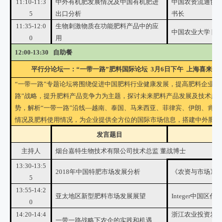
11:10-11:3
中外有机肥发展情况及中国有机肥进
中国农资流通协会
5
出口分析
书长
11:35-12:0
生物刺激物质在功能肥料产品中的应
中国农业大学 陈
0
用
12:00-13:30 自助餐
平行分论坛一：“一带一路”肥料国际论坛 3月6日下午 上海喜来登由
“一带一路”专题论坛将围绕促进中国肥料行业健康发展，提高肥料企业国
路”战略，提升肥料产品竞争力为主题，探讨未来肥料产品发展及技术趋
势，解析“一带一路”沿线—越南、泰国、马来西亚、菲律宾、伊朗、肯
情况及肥料使用情况，为企业提供全方位的国际市场信息，搭建中外肥料
发言题目
主持人
烟台嘉特生物技术有限公司技术总监 董战博士
13:30-13:5
2018年中国特肥市场发展分析
《农资与市场》传
5
13:55-14:2
亚太地区新型肥料市场发展展望
Integer中国区代
0
14:20-14:4
浙江农业投资发
一带一路战略下农企的实践和机遇