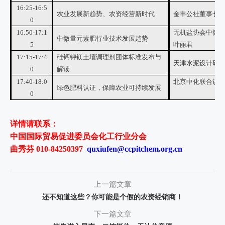
16:25-16:5
农业发展新趋势、农资经营新时代
金丰公社董事长 
0
16:50-17:1
无机盐协会中微
中微量元素肥行业技术发展趋势
5
叶丽君
17:15-17:4
硅钙钾镁土壤调理剂团体标准发布与
天津水泥设计研究
0
解读
17:40-18:0
北京中化联合认证
绿色肥料认证，保障农业可持续发展
0
详情请联系：
中国国际贸易促进委员会化工行业分会
曲秀芬 010-84250397
quxiufen@ccpitchem.org.cn
上一篇文章
还不知道这些？你可能是个假的农资经销商！
下一篇文章