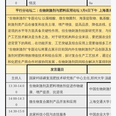
0
情况
lia
平行分论坛二：生物刺激剂与肥料应用论坛 3月6日下午 上海喜来登
“生物刺激剂”专题论坛:以腐植酸、微生物菌剂、海藻提取物、氨基酸、
刺激剂类产品在修复和改良土壤、增产增值、提高品质、降低农残、提高
逆境的水平等方面具备关键性作用。但生物刺激剂创新研究开发、与化肥
产工艺技术解决是当务之急。对于研究机构和企业来说，要把握农业部对
进背景下的商机，在功能开发、工艺突破及组合应用上需要做很多工作
“生物刺激剂”专题论坛将重点展示目前国内外生物刺激剂产品创新及发
激剂对肥料增效增值技术和组合应用，探讨复合生产工艺技术，通过会议
和化肥生产商合作对接协同发展，生物刺激剂田间组合解决方案得到推广
发言题目
主持人
国家钙镁磷复混肥技术研究推广中心主任,郑州大学 汤建伟
13:30-14:0
生物刺激剂及肥料增效剂促进作物健
中国生物刺激剂联
0
康、增产提质、抗逆境
14:00-14:3
微生物复合菌剂产品开发和应用
上海交通大学 陈
0
14:30-15:0
农家科技小院与农技服务
中国农业大学 李