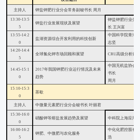
主持人
钾盐钾肥行业分会常务副秘书长 周月
13:30-13:5
钾盐钾肥行业分
钾盐行业发展现状及展望
5
长 王兴富
13:55-14:2
中国科学院青海盐
盐湖资源综合开发利用的科技创新
0
志坚
14:20-14:4
全球氯化钾市场回顾和展望
CRU高级分析师 
5
中国无机盐协会
14:45-15:1
2017年我国钾肥行业运行情况及未来
书长
0
趋势
周月
15:10-15:3
茶歇
0
主持人
中微量元素肥行业分会秘书长 叶丽君
15:30-16:0
硝酸钾等熔盐发展趋势及展望
中科院上海应用物
0
16:00-16:2
中化化肥控股有限
钾肥、中微肥与农化服务
5
浩