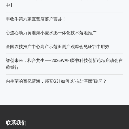
2026中国新疆种子交易会：种业科创新征程，盛会重磅启幕
直面“同肥不同效”：科学精准施肥守护沃土良田
科学试验铺就增效肥研发路，示范推广架起丰收金桥梁 【鄂
中】
丰收牛第六家直营店落户曹县！
心连心助力黄淮海小麦水肥一体化技术落地推广
全国农技推广中心高产示范田测产观摩会见证鄂中肥效
智创未来，和合共生——2026WAFI畜牧科技创新论坛启动会在
蓉举行
内生菌的百亿蓝海，邦安G31如何以“抗盐基因”破局？