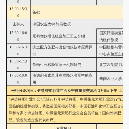
0
15:00-15:3
茶歇
0
主持人
中国农业大学 陈清教授
15:30-16:0
国家钙镁磷复混
肥料增效增值组合加工工艺介绍
0
汤建伟教授
16:00-16:3
测土配方施肥与复合增效技术应用探
中国植物与营养
0
讨
中心实验室主任 
16:30-17:3
作物生长和胁迫响应机制研究
北京农学院 沈元
0
17:30-18:0
藻源刺激素及其在功能水溶肥中的应
华南农业大学 沈
0
用
平行分论坛三：
钾盐钾肥行业年会及中微量肥交流会
3月6日下午 上海
“钾盐钾肥行业年会”总结2017年钾盐钾肥、中微量元素肥行业运行情况，
面临的机遇和挑战，将邀请国家相关部委、中国石油和化学工业联合会及
导和专家；钾盐钾肥、中微量元素肥行业分会会员单位；国内外钾肥、中
易、设备制造企业代表出席。
发言题目