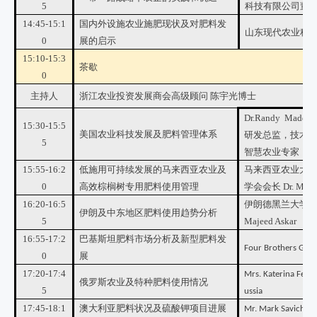
5
科技有限公司董
14:45-15:1
国内外设施农业施肥现状及对肥料发
山东现代农业科学
0
展的启示
15:10-15:3
茶歇
0
主持人
浙江农业投资发展商会高级顾问 陈宇光博士
Dr.Randy Ma
15:30-15:5
美国农业科技发展及肥料管理体系
研发总监，技术
5
智慧农业专家
15:55-16:2
低施用可持续发展的马来西亚农业及
马来西亚农业大
0
高效棕榈树专用肥料使用管理
学会会长 Dr. Mohd 
16:20-16:5
伊朗德黑兰大学植
伊朗及中东地区肥料使用趋势分析
5
Majeed Askar
16:55-17:2
巴基斯坦肥料市场分析及新型肥料发
Four Brothers Group
0
展
17:20-17:4
Mrs. Katerina Fedo
俄罗斯农业及特种肥料使用情况
5
ussia
17:45-18:1
澳大利亚肥料状况及硫酸钾项目进展
Mr. Mark Savich, C