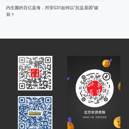
内生菌的百亿蓝海，邦安G31如何以“抗盐基因”破
局？