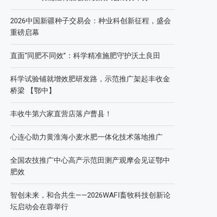
2026中国新疆种子交易会：种业科创新征程，盛会
重磅启幕
直面“同肥不同效”：科学精准施肥守护沃土良田
科学试验铺就增效肥研发路，示范推广架起丰收金
桥梁 【鄂中】
丰收牛第六家直营店落户曹县！
心连心助力黄淮海小麦水肥一体化技术落地推广
全国农技推广中心高产示范田测产观摩会见证鄂中
肥效
智创未来，和合共生——2026WAFI畜牧科技创新论
坛启动会在蓉举行