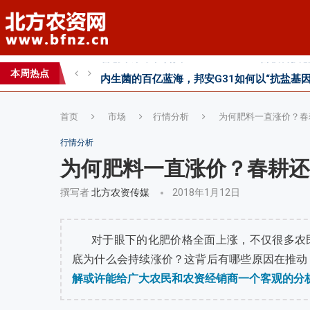
内生菌的百亿蓝海，邦安G31如何以“抗盐基因
2026第七届中国(国际)智慧农业应用与创新
本周热点
2026 SFA功能性特肥创新发展大会成功举办
首页
市场
行情分析
为何肥料一直涨价？春
行情分析
为何肥料一直涨价？春耕还
撰写者
北方农资传媒
2018年1月12日
对于眼下的化肥价格全面上涨，不仅很多农
底为什么会持续涨价？这背后有哪些原因在推动
解或许能给广大农民和农资经销商一个客观的分