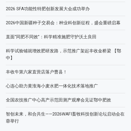
2026 SFA功能性特肥创新发展大会成功举办
2026中国新疆种子交易会：种业科创新征程，盛会重磅启幕
直面“同肥不同效”：科学精准施肥守护沃土良田
科学试验铺就增效肥研发路，示范推广架起丰收金桥梁 【鄂
中】
丰收牛第六家直营店落户曹县！
心连心助力黄淮海小麦水肥一体化技术落地推广
全国农技推广中心高产示范田测产观摩会见证鄂中肥效
智创未来，和合共生——2026WAFI畜牧科技创新论坛启动会在
蓉举行