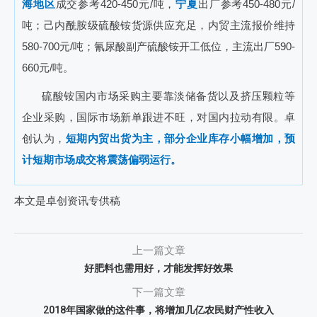
海地区
成交参考420-450元/吨，
宁夏
出厂参考450-480元/
吨；己内酰胺级硫酸铵货源供应充足，内贸主流报价维持
580-700元/吨；氰尿酸副产硫酸铵开工低位，主流出厂590-
660元/吨。
硫酸铵国内市场采购主要靠淡储备货以及挤压颗粒等
企业采购，国际市场新单跟进不旺，对国内拉动有限。卓
创认为，
短期内贸出货为主，部分企业库存小幅增加，预
计短期市场成交将震荡偏弱运行。
本文是卓创资讯专供稿
上一篇文章
好肥料也需用好，才能发挥好效果
下一篇文章
2018年国家做的这件事，将增加几亿农民财产性收入