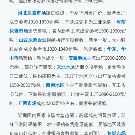
吨，临沂市场贸易商接货价参考1950-1960元/吨。
河北尿素市场
跟进缓进，个别下调出厂价，新单出厂
成交参考1910-1930元/吨，下游成交多为工业采购；
河南
尿素市场
走势暂稳，省内新单主流成交参考1900-1930元/
吨；
山西尿素企业
继续执行前期预收，新单一般，大小颗
粒站台成交参考报1920-1940元/吨，汽运略低；
华东、华
中市
场暂稳，整体成交一般，
安徽地区
主流出厂2000-2050
元/吨，部分转产液氨；
东北地区
近期交投平稳，企业整体
开工偏低，采购谨慎为主，现辽宁地区企业出厂价格参考
1950-2050元/吨；
西南地区
企业产量受限气影响，开工依
旧低位，下游采购意愿偏弱，川渝主流出厂2080-2100元/
吨，
广西市场
成交2200元/吨左右，商家备货谨慎。
近期国内尿素市场大盘趋弱，高端成交明显放缓，部
分下游随采随用，农业采购备货意愿偏低。局部地区装置
负荷仍处低位，企业报价多数坚挺。卓创预计，
短期市场