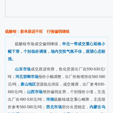
硫酸铵：新单跟进不旺 行情偏弱继续
硫酸铵市场成交偏弱继续，
华北一带成交重心延续小
幅下滑，个别低价调涨，场内交投气氛不佳，观望心态较
强。
山东市场
成交跟进有限，焦化货源出厂在590-630元/
吨；
河北邯郸市场
报价小幅调整，出厂价格维持在560-580
元/吨，
唐山地区
货源低位供应，成交微调，出厂参考630-
660元/吨；
山西市场
维持偏弱走势，个别报价小涨，主流
出厂在480-530元/吨；
河南
硫酸铵成交重心略降，主流报
价参考560-580元/吨；
西北市场
部分出货稳定，
内蒙古乌