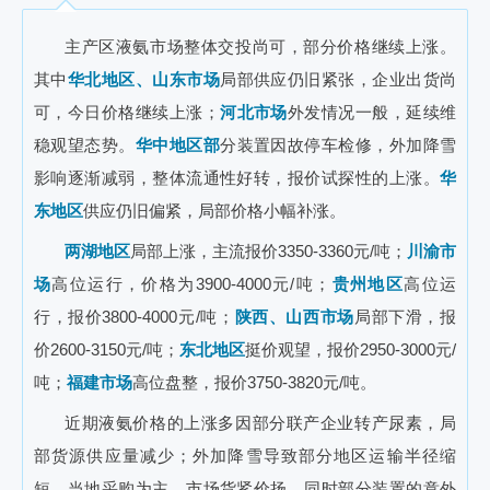
主产区液氨市场整体交投尚可，部分价格继续上涨。
其中
华北地区、山东市场
局部供应仍旧紧张，企业出货尚
可，今日价格继续上涨；
河北市场
外发情况一般，延续维
稳观望态势。
华中地区部
分装置因故停车检修，外加降雪
影响逐渐减弱，整体流通性好转，报价试探性的上涨。
华
东地区
供应仍旧偏紧，局部价格小幅补涨。
两湖地区
局部上涨，主流报价3350-3360元/吨；
川渝市
场
高位运行，价格为3900-4000元/吨；
贵州地区
高位运
行，报价3800-4000元/吨；
陕西、山西市场
局部下滑，报
价2600-3150元/吨；
东北地区
挺价观望，报价2950-3000元/
吨；
福建市场
高位盘整，报价3750-3820元/吨。
近期液氨价格的上涨多因部分联产企业转产尿素，局
部货源供应量减少；外加降雪导致部分地区运输半径缩
短，当地采购为主，市场货紧价扬。同时部分装置的意外