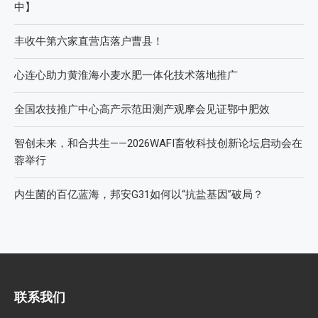
中】
丰收牛第六家直营店落户曹县！
心连心助力黄淮海小麦水肥一体化技术落地推广
全国农技推广中心高产示范田测产观摩会见证鄂中肥效
智创未来，和合共生——2026WAFI畜牧科技创新论坛启动会在
蓉举行
内生菌的百亿蓝海，邦安G31如何以“抗盐基因”破局？
联系我们