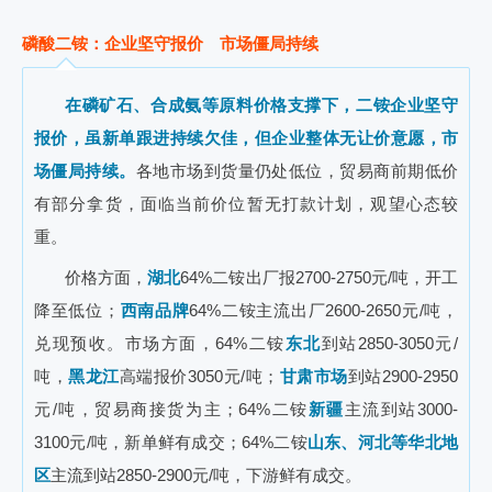
磷酸二铵：企业坚守报价 市场僵局持续
在磷矿石、合成氨等原料价格支撑下，二铵企业坚守
报价，虽新单跟进持续欠佳，但企业整体无让价意愿，市
场僵局持续。
各地市场到货量仍处低位，贸易商前期低价
有部分拿货，面临当前价位暂无打款计划，观望心态较
重。
价格方面，
湖北
64%二铵出厂报2700-2750元/吨，开工
降至低位；
西南
品牌
64%二铵主流出厂2600-2650元/吨，
兑现预收。市场方面，64%二铵
东北
到站2850-3050元/
吨，
黑龙江
高端报价3050元/吨；
甘肃市场
到站2900-2950
元/吨，贸易商接货为主；64%二铵
新疆
主流到站3000-
3100元/吨，新单鲜有成交；64%二铵
山东、河北等华北地
区
主流到站2850-2900元/吨，下游鲜有成交。